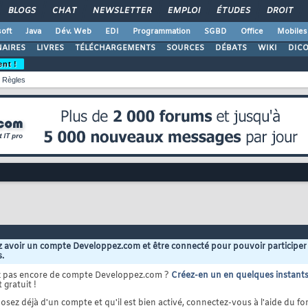
BLOGS
CHAT
NEWSLETTER
EMPLOI
ÉTUDES
DROIT
oft
Java
Dév. Web
EDI
Programmation
SGBD
Office
Mobiles
AIRES
LIVRES
TÉLÉCHARGEMENTS
SOURCES
DÉBATS
WIKI
DIC
ent !
Règles
 avoir un compte Developpez.com et être connecté pour pouvoir participer
s.
z pas encore de compte Developpez.com ?
Créez-en un en quelques instant
 gratuit !
osez déjà d'un compte et qu'il est bien activé, connectez-vous à l'aide du for