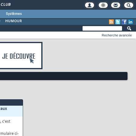
CLUB
Systèmes
O
HUMOUR
Recherche avancée
 aux
s
, c'est
mulaire ci-