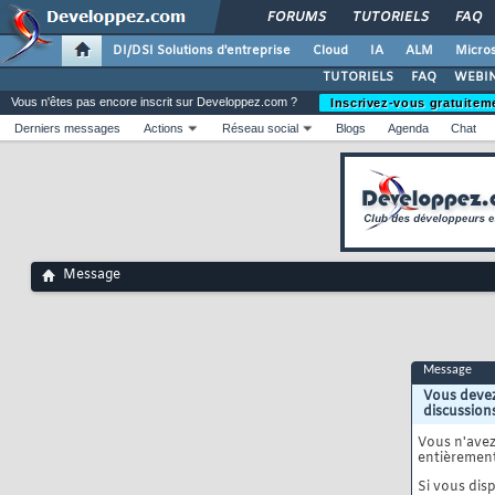
FORUMS
TUTORIELS
FAQ
DI/DSI Solutions d'entreprise
Cloud
IA
ALM
Micros
TUTORIELS
FAQ
WEBIN
Vous n'êtes pas encore inscrit sur Developpez.com ?
Inscrivez-vous gratuitem
Derniers messages
Actions
Réseau social
Blogs
Agenda
Chat
Message
Message
Vous devez
discussion
Vous n'ave
entièrement
Si vous disp