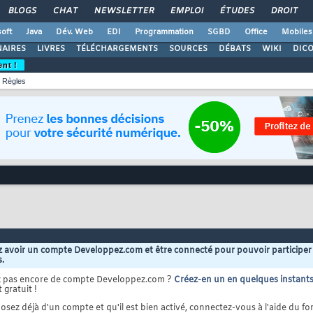
BLOGS
CHAT
NEWSLETTER
EMPLOI
ÉTUDES
DROIT
oft
Java
Dév. Web
EDI
Programmation
SGBD
Office
Mobiles
AIRES
LIVRES
TÉLÉCHARGEMENTS
SOURCES
DÉBATS
WIKI
DIC
ent !
Règles
 avoir un compte Developpez.com et être connecté pour pouvoir participer
s.
z pas encore de compte Developpez.com ?
Créez-en un en quelques instant
 gratuit !
osez déjà d'un compte et qu'il est bien activé, connectez-vous à l'aide du for