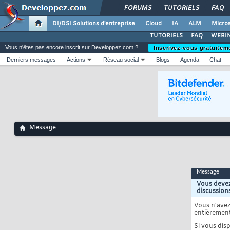
FORUMS
TUTORIELS
FAQ
DI/DSI Solutions d'entreprise
Cloud
IA
ALM
Micros
TUTORIELS
FAQ
WEBIN
Vous n'êtes pas encore inscrit sur Developpez.com ?
Inscrivez-vous gratuitem
Derniers messages
Actions
Réseau social
Blogs
Agenda
Chat
Message
Message
Vous devez
discussion
Vous n'ave
entièrement
Si vous disp