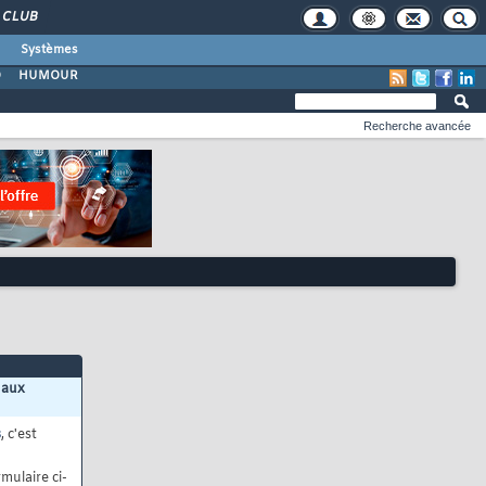
CLUB
Systèmes
O
HUMOUR
Recherche avancée
 aux
s
, c'est
mulaire ci-