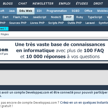
BLOGS
CHAT
NEWSLETTER
EMPLOI
ÉTUDES
DROIT
oft
Java
Dév. Web
EDI
Programmation
SGBD
Office
Mobiles
Dart
Flash / Flex
JavaScript
NodeJS
PHP
Ruby
TypeScript
 PHP
Sources PHP
Livres PHP
Scripts PHP
Outils PHP
Laravel
Symfo
ent !
Règles
 avoir un compte Developpez.com et être connecté pour pouvoir participer
s.
z pas encore de compte Developpez.com ?
Créez-en un en quelques instant
 gratuit !