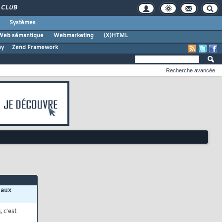
CLUB
Systèmes
Web sémantique
Webmarketing
(X)HTML
ny
Zend Framework
Recherche avancée
 aux
s
, c'est