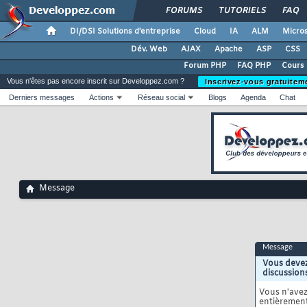
FORUMS
TUTORIELS
FAQ
DI/DSI Solutions d'entreprise
Cloud
IA
ALM
Micros
Dév. Web
AJAX
Apache
ASP
CSS
Forum PHP
FAQ PHP
Cours
Vous n'êtes pas encore inscrit sur Developpez.com ?
Inscrivez-vous gratuitem
Derniers messages
Actions
Réseau social
Blogs
Agenda
Chat
Message
Message
Vous devez
discussion
Vous n'ave
entièrement