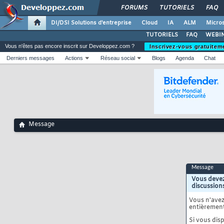
FORUMS
TUTORIELS
FAQ
DI/DSI Solutions d'entreprise
Cloud
IA
ALM
Micros
TUTORIELS
FAQ
WEBIN
Vous n'êtes pas encore inscrit sur Developpez.com ?
Inscrivez-vous gratuitem
Derniers messages
Actions
Réseau social
Blogs
Agenda
Chat
Message
Message
Vous devez
discussion
Vous n'ave
entièrement
Si vous disp