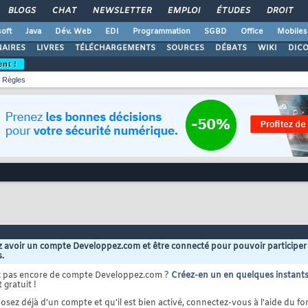
BLOGS
CHAT
NEWSLETTER
EMPLOI
ÉTUDES
DROIT
oft
Java
Dév. Web
EDI
Programmation
SGBD
Office
Mobiles
AIRES
LIVRES
TÉLÉCHARGEMENTS
SOURCES
DÉBATS
WIKI
DIC
ent !
Règles
 avoir un compte Developpez.com et être connecté pour pouvoir participer
s.
z pas encore de compte Developpez.com ?
Créez-en un en quelques instant
 gratuit !
osez déjà d'un compte et qu'il est bien activé, connectez-vous à l'aide du for