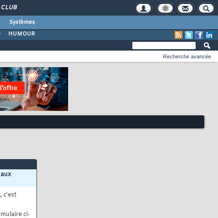
CLUB
Systèmes
O
HUMOUR
Recherche avancée
 aux
s
, c'est
mulaire ci-