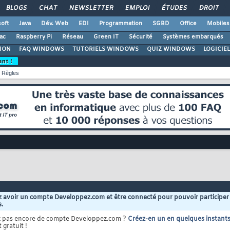
BLOGS
CHAT
NEWSLETTER
EMPLOI
ÉTUDES
DROIT
oft
Java
Dév. Web
EDI
Programmation
SGBD
Office
Mobiles
ac
Raspberry Pi
Réseau
Green IT
Sécurité
Systèmes embarqués
ION
FAQ WINDOWS
TUTORIELS WINDOWS
QUIZ WINDOWS
LOGICIE
ent !
Règles
 avoir un compte Developpez.com et être connecté pour pouvoir participer
s.
z pas encore de compte Developpez.com ?
Créez-en un en quelques instant
 gratuit !