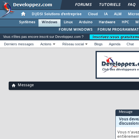
FORUMS
TUTORIELS
FAQ
DI/DSI Solutions d'entreprise
Cloud
IA
ALM
Micros
Systèmes
Windows
Linux
Arduino
Hardware
HPC
M
FORUM WINDOWS
FORUM PROGRAMMAT
Vous n'êtes pas encore inscrit sur Developpez.com ?
Inscrivez-vous gratuitem
Derniers messages
Actions
Réseau social
Blogs
Agenda
Chat
Message
Message
Vous devez
discussion
Vous n'ave
entièrement