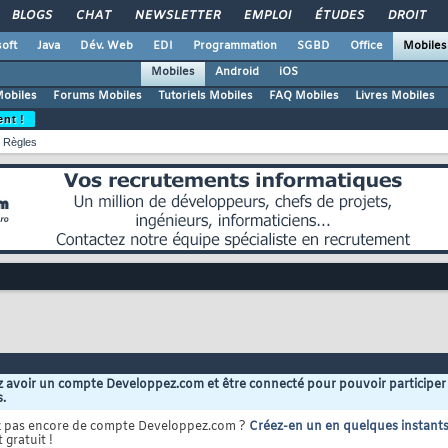
BLOGS
CHAT
NEWSLETTER
EMPLOI
ÉTUDES
DROIT
oft
Java
Dév. Web
EDI
Programmation
SGBD
Office
Mobiles
Mobiles
Android
iOS
Mobiles
Forums Mobiles
Tutoriels Mobiles
FAQ Mobiles
Livres Mobiles
ent !
Règles
 avoir un compte Developpez.com et être connecté pour pouvoir participer
s.
z pas encore de compte Developpez.com ?
Créez-en un en quelques instant
 gratuit !