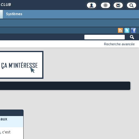
CLUB
Systèmes
Recherche avancée
 aux
s
, c'est