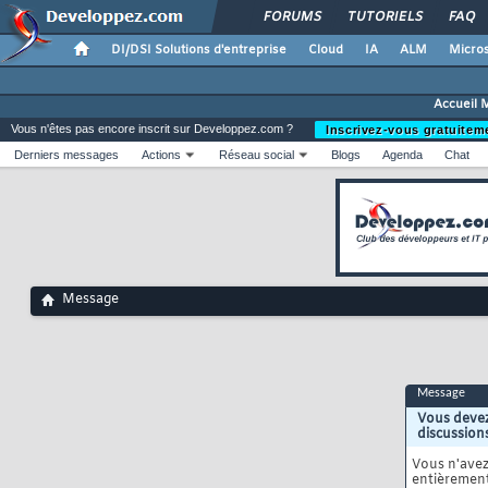
FORUMS
TUTORIELS
FAQ
DI/DSI Solutions d'entreprise
Cloud
IA
ALM
Micros
Accueil 
Vous n'êtes pas encore inscrit sur Developpez.com ?
Inscrivez-vous gratuitem
Derniers messages
Actions
Réseau social
Blogs
Agenda
Chat
Message
Message
Vous devez
discussion
Vous n'ave
entièrement