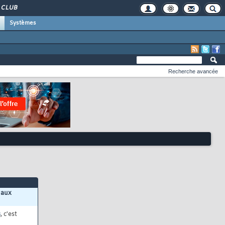
CLUB
Systèmes
Recherche avancée
 aux
s
, c'est