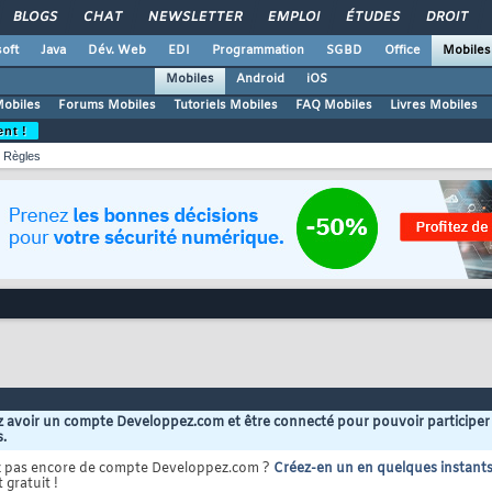
BLOGS
CHAT
NEWSLETTER
EMPLOI
ÉTUDES
DROIT
oft
Java
Dév. Web
EDI
Programmation
SGBD
Office
Mobiles
Mobiles
Android
iOS
Mobiles
Forums Mobiles
Tutoriels Mobiles
FAQ Mobiles
Livres Mobiles
ent !
Règles
 avoir un compte Developpez.com et être connecté pour pouvoir participer
s.
z pas encore de compte Developpez.com ?
Créez-en un en quelques instant
 gratuit !