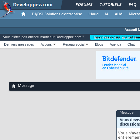
FORUMS
TUTORIELS
FAQ
DI/DSI Solutions d'entreprise
Cloud
IA
ALM
Micros
Accueil 
Vous n'êtes pas encore inscrit sur Developpez.com ?
Inscrivez-vous gratuitem
Derniers messages
Actions
Réseau social
Blogs
Agenda
Chat
Message
Message
Vous devez
discussion
Vous n'ave
entièrement