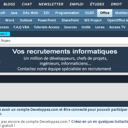
BLOGS
CHAT
NEWSLETTER
EMPLOI
ÉTUDES
DROIT
oft
Java
Dév. Web
EDI
Programmation
SGBD
Office
Mobiles
Word
Outlook
PowerPoint
SharePoint
MS Project
OpenOffice &
Access
F.A.Q VBA
Tutoriels Access
Sources
Outils
Livres
Access TV
ent !
Règles
 avoir un compte Developpez.com et être connecté pour pouvoir participer
s.
z pas encore de compte Developpez.com ?
Créez-en un en quelques instant
 gratuit !