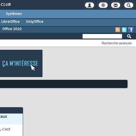
CLUB
Systèmes
 LibreOffice
OnlyOffice
Office 2010
Recherche avancée
 aux
s
, c'est