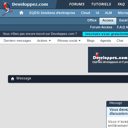
FORUMS
TUTORIELS
FAQ
DI/DSI Solutions d'entreprise
Cloud
IA
ALM
Micros
Office
Access
Excel
Forum Access
F.A.Q 
Vous n'êtes pas encore inscrit sur Developpez.com ?
Inscrivez-vous gratuitem
Derniers messages
Actions
Réseau social
Blogs
Agenda
Chat
Message
Message
Vous devez
discussion
Vous n'ave
entièrement