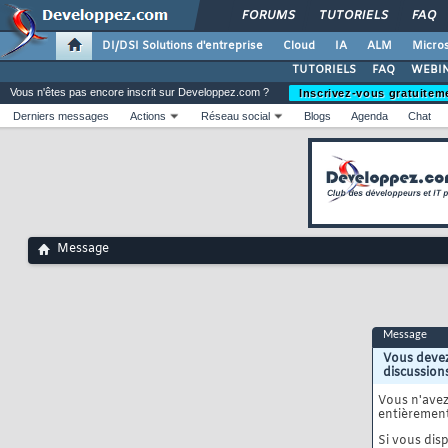
FORUMS
TUTORIELS
FAQ
DI/DSI Solutions d'entreprise
Cloud
IA
ALM
Micros
TUTORIELS
FAQ
WEBIN
Vous n'êtes pas encore inscrit sur Developpez.com ?
Inscrivez-vous gratuitem
Derniers messages
Actions
Réseau social
Blogs
Agenda
Chat
Message
Message
Vous devez
discussion
Vous n'ave
entièrement
Si vous disp