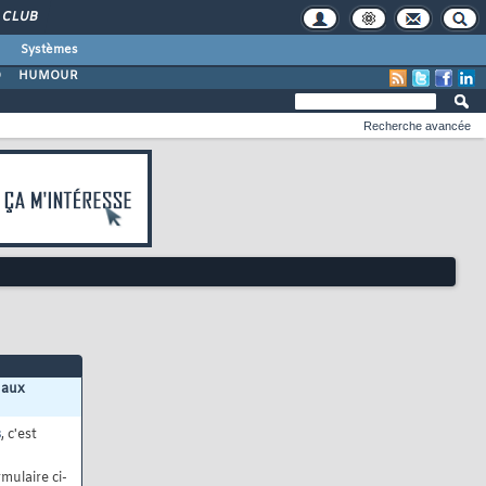
CLUB
Systèmes
O
HUMOUR
Recherche avancée
 aux
s
, c'est
mulaire ci-