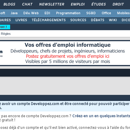
BLOGS
CHAT
NEWSLETTER
EMPLOI
ÉTUDES
DROIT
oft
Java
Dév. Web
EDI
Programmation
SGBD
Office
Mobiles
AIRES
LIVRES
TÉLÉCHARGEMENTS
SOURCES
DÉBATS
WIKI
DIC
ent !
Règles
 avoir un compte Developpez.com et être connecté pour pouvoir participer
s.
z pas encore de compte Developpez.com ?
Créez-en un en quelques instant
 gratuit !
osez déjà d'un compte et qu'il est bien activé, connectez-vous à l'aide du for