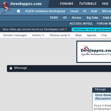
FORUMS
TUTORIELS
FAQ
DI/DSI Solutions d'entreprise
Cloud
IA
ALM
Micros
SGBD
4D
Access
Big Data
Data 
ACCUEIL MYSQL
FORUM M
Vous n'êtes pas encore inscrit sur Developpez.com ?
Inscrivez-vous gratuitem
Derniers messages
Actions
Réseau social
Blogs
Agenda
Chat
Message
Message
Vous devez
discussion
Vous n'ave
entièrement