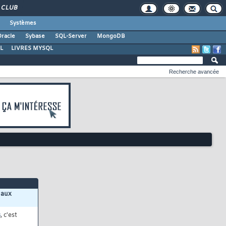
CLUB
Systèmes
racle
Sybase
SQL-Server
MongoDB
L
LIVRES MYSQL
Recherche avancée
 aux
s
, c'est