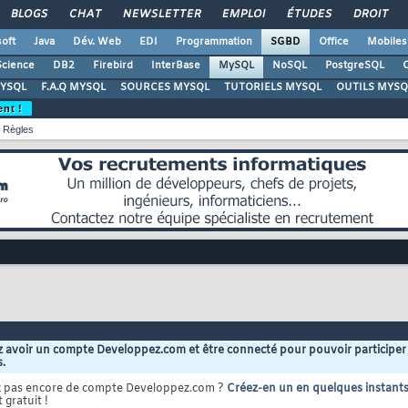
BLOGS
CHAT
NEWSLETTER
EMPLOI
ÉTUDES
DROIT
oft
Java
Dév. Web
EDI
Programmation
SGBD
Office
Mobiles
Science
DB2
Firebird
InterBase
MySQL
NoSQL
PostgreSQL
O
YSQL
F.A.Q MYSQL
SOURCES MYSQL
TUTORIELS MYSQL
OUTILS MYSQ
ent !
Règles
 avoir un compte Developpez.com et être connecté pour pouvoir participer
s.
z pas encore de compte Developpez.com ?
Créez-en un en quelques instant
 gratuit !