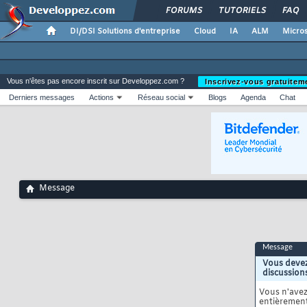
FORUMS
TUTORIELS
FAQ
DI/DSI Solutions d'entreprise
Cloud
IA
ALM
Micros
Vous n'êtes pas encore inscrit sur Developpez.com ?
Inscrivez-vous gratuitem
Derniers messages
Actions
Réseau social
Blogs
Agenda
Chat
Message
Message
Vous devez
discussion
Vous n'ave
entièrement