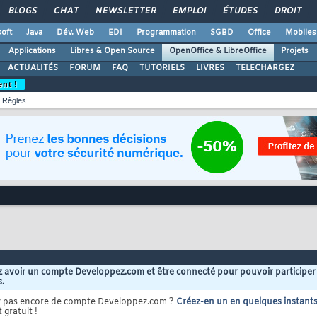
BLOGS
CHAT
NEWSLETTER
EMPLOI
ÉTUDES
DROIT
oft
Java
Dév. Web
EDI
Programmation
SGBD
Office
Mobiles
Applications
Libres & Open Source
OpenOffice & LibreOffice
Projets
ACTUALITÉS
FORUM
FAQ
TUTORIELS
LIVRES
TELECHARGEZ
ent !
Règles
 avoir un compte Developpez.com et être connecté pour pouvoir participer
s.
z pas encore de compte Developpez.com ?
Créez-en un en quelques instant
 gratuit !