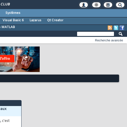
CLUB
Systèmes
Visual Basic 6
Lazarus
Qt Creator
s MATLAB
Recherche avancée
 aux
s
, c'est