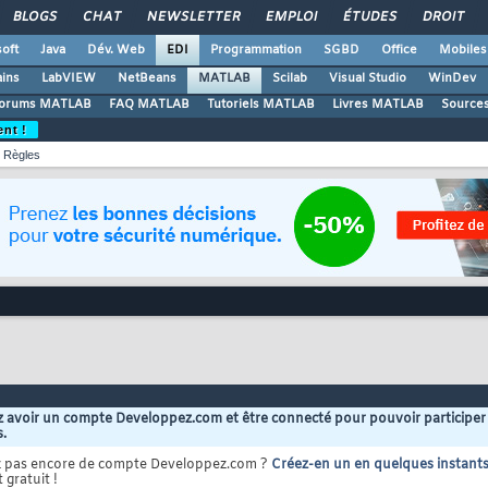
BLOGS
CHAT
NEWSLETTER
EMPLOI
ÉTUDES
DROIT
oft
Java
Dév. Web
EDI
Programmation
SGBD
Office
Mobiles
ains
LabVIEW
NetBeans
MATLAB
Scilab
Visual Studio
WinDev
orums MATLAB
FAQ MATLAB
Tutoriels MATLAB
Livres MATLAB
Source
ent !
Règles
 avoir un compte Developpez.com et être connecté pour pouvoir participer
s.
z pas encore de compte Developpez.com ?
Créez-en un en quelques instant
 gratuit !