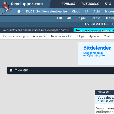
FORUMS
TUTORIELS
FAQ
DI/DSI Solutions d'entreprise
Cloud
IA
ALM
Micros
EDI
4D
Delphi
Eclipse
JetBr
Accueil MATLAB
F
Vous n'êtes pas encore inscrit sur Developpez.com ?
Inscrivez-vous gratuitem
Derniers messages
Actions
Réseau social
Blogs
Agenda
Chat
Message
Message
Vous devez
discussion
Vous n'ave
entièrement