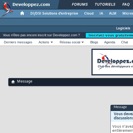
FORUMS
TUTORIELS
FAQ
DI/DSI Solutions d'entreprise
Cloud
IA
ALM
Micros
Logiciels
Vous n'êtes pas encore inscrit sur Developpez.com ?
Inscrivez-vous gratuitem
Derniers messages
Actions
Réseau social
Blogs
Agenda
Chat
Message
Message
Vous devez
discussion
Vous n'ave
entièrement