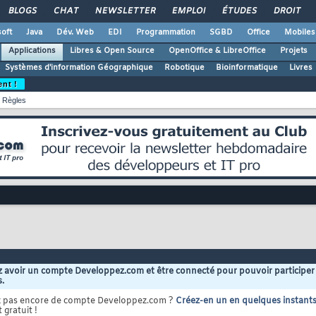
BLOGS
CHAT
NEWSLETTER
EMPLOI
ÉTUDES
DROIT
oft
Java
Dév. Web
EDI
Programmation
SGBD
Office
Mobiles
Applications
Libres & Open Source
OpenOffice & LibreOffice
Projets
Systèmes d'information Géographique
Robotique
Bioinformatique
Livres
ent !
Règles
 avoir un compte Developpez.com et être connecté pour pouvoir participer
s.
z pas encore de compte Developpez.com ?
Créez-en un en quelques instant
 gratuit !