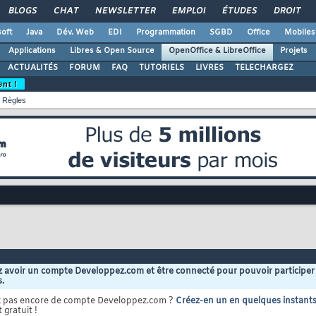
BLOGS
CHAT
NEWSLETTER
EMPLOI
ÉTUDES
DROIT
oft
Java
Dév. Web
EDI
Programmation
SGBD
Office
Mobiles
Applications
Libres & Open Source
OpenOffice & LibreOffice
Projets
ACTUALITÉS
FORUM
FAQ
TUTORIELS
LIVRES
TELECHARGEZ
ent !
Règles
 avoir un compte Developpez.com et être connecté pour pouvoir participer
s.
z pas encore de compte Developpez.com ?
Créez-en un en quelques instant
 gratuit !