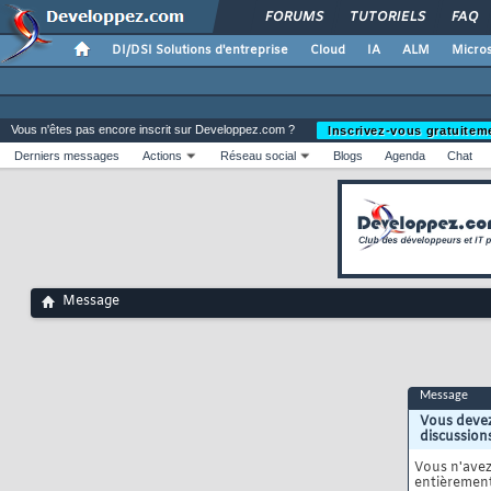
FORUMS
TUTORIELS
FAQ
DI/DSI Solutions d'entreprise
Cloud
IA
ALM
Micros
Vous n'êtes pas encore inscrit sur Developpez.com ?
Inscrivez-vous gratuitem
Derniers messages
Actions
Réseau social
Blogs
Agenda
Chat
Message
Message
Vous devez
discussion
Vous n'ave
entièrement