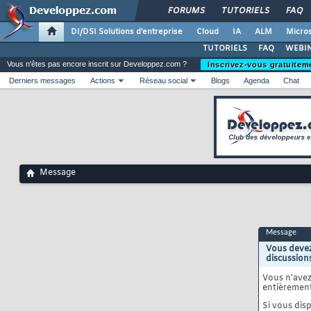
FORUMS
TUTORIELS
FAQ
DI/DSI Solutions d'entreprise
Cloud
IA
ALM
Micros
TUTORIELS
FAQ
WEBIN
Vous n'êtes pas encore inscrit sur Developpez.com ?
Inscrivez-vous gratuitem
Derniers messages
Actions
Réseau social
Blogs
Agenda
Chat
Message
Message
Vous devez
discussion
Vous n'ave
entièrement
Si vous disp