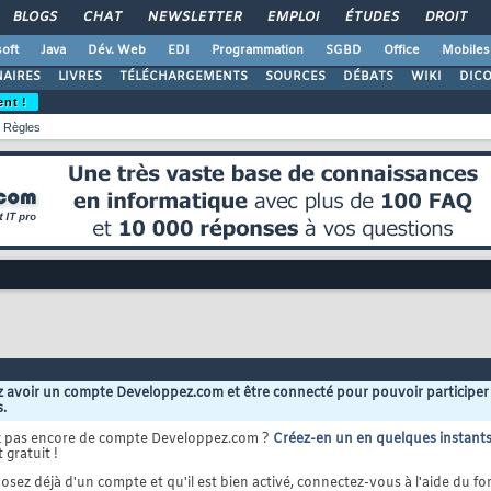
BLOGS
CHAT
NEWSLETTER
EMPLOI
ÉTUDES
DROIT
oft
Java
Dév. Web
EDI
Programmation
SGBD
Office
Mobiles
AIRES
LIVRES
TÉLÉCHARGEMENTS
SOURCES
DÉBATS
WIKI
DIC
ent !
Règles
 avoir un compte Developpez.com et être connecté pour pouvoir participer
s.
z pas encore de compte Developpez.com ?
Créez-en un en quelques instant
 gratuit !
osez déjà d'un compte et qu'il est bien activé, connectez-vous à l'aide du for