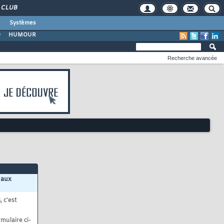
CLUB
Systèmes
O
HUMOUR
Recherche avancée
 aux
s
, c'est
mulaire ci-