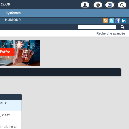
CLUB
Systèmes
O
HUMOUR
Recherche avancée
 aux
s
, c'est
mulaire ci-