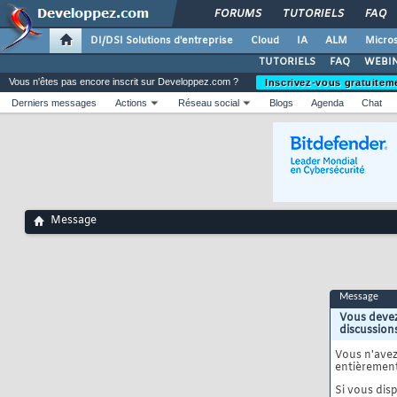
FORUMS
TUTORIELS
FAQ
DI/DSI Solutions d'entreprise
Cloud
IA
ALM
Micros
TUTORIELS
FAQ
WEBIN
Vous n'êtes pas encore inscrit sur Developpez.com ?
Inscrivez-vous gratuitem
Derniers messages
Actions
Réseau social
Blogs
Agenda
Chat
Message
Message
Vous devez
discussion
Vous n'ave
entièrement
Si vous disp