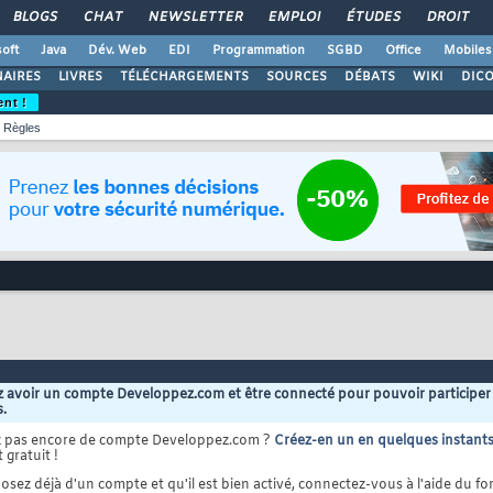
BLOGS
CHAT
NEWSLETTER
EMPLOI
ÉTUDES
DROIT
oft
Java
Dév. Web
EDI
Programmation
SGBD
Office
Mobiles
AIRES
LIVRES
TÉLÉCHARGEMENTS
SOURCES
DÉBATS
WIKI
DIC
ent !
Règles
 avoir un compte Developpez.com et être connecté pour pouvoir participer
s.
z pas encore de compte Developpez.com ?
Créez-en un en quelques instant
 gratuit !
osez déjà d'un compte et qu'il est bien activé, connectez-vous à l'aide du for