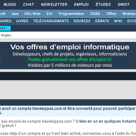
BLOGS
CHAT
NEWSLETTER
EMPLOI
ÉTUDES
DROIT
oft
Java
Dév. Web
EDI
Programmation
SGBD
Office
Mobiles
AIRES
LIVRES
TÉLÉCHARGEMENTS
SOURCES
DÉBATS
WIKI
DIC
ent !
Règles
 avoir un compte Developpez.com et être connecté pour pouvoir participer
s.
z pas encore de compte Developpez.com ?
Créez-en un en quelques instant
 gratuit !
osez déjà d'un compte et qu'il est bien activé, connectez-vous à l'aide du for