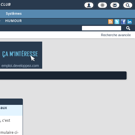
CLUB
Systèmes
O
HUMOUR
Recherche avancée
 aux
s
, c'est
mulaire ci-