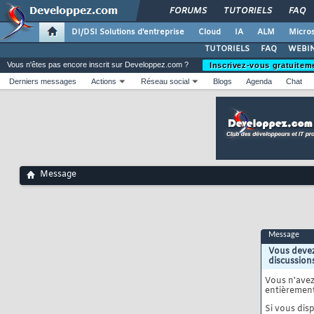
FORUMS
TUTORIELS
FAQ
DI/DSI Solutions d'entreprise
Cloud
IA
ALM
Micros
TUTORIELS
FAQ
WEBIN
Vous n'êtes pas encore inscrit sur Developpez.com ?
Inscrivez-vous gratuitem
Derniers messages
Actions
Réseau social
Blogs
Agenda
Chat
Message
Message
Vous devez
discussion
Vous n'ave
entièrement
Si vous disp