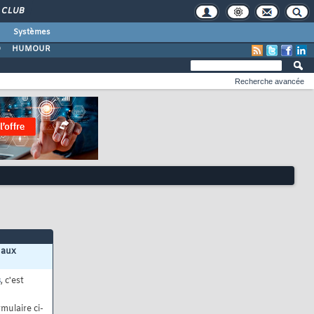
CLUB
Systèmes
O
HUMOUR
Recherche avancée
 aux
s
, c'est
mulaire ci-