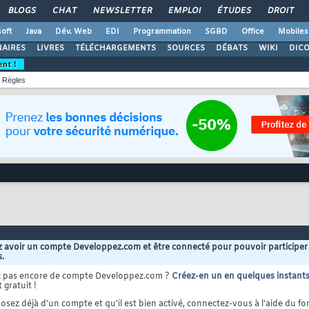
BLOGS
CHAT
NEWSLETTER
EMPLOI
ÉTUDES
DROIT
oft
Java
Dév. Web
EDI
Programmation
SGBD
Office
Mobiles
AIRES
LIVRES
TÉLÉCHARGEMENTS
SOURCES
DÉBATS
WIKI
DIC
ent !
Règles
 avoir un compte Developpez.com et être connecté pour pouvoir participer
s.
z pas encore de compte Developpez.com ?
Créez-en un en quelques instant
 gratuit !
osez déjà d'un compte et qu'il est bien activé, connectez-vous à l'aide du for