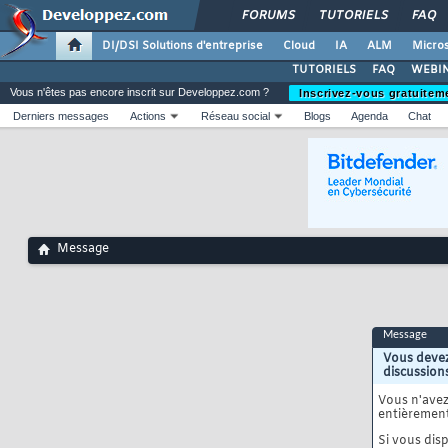
FORUMS
TUTORIELS
FAQ
DI/DSI Solutions d'entreprise
Cloud
IA
ALM
Micros
TUTORIELS
FAQ
WEBIN
Vous n'êtes pas encore inscrit sur Developpez.com ?
Inscrivez-vous gratuitem
Derniers messages
Actions
Réseau social
Blogs
Agenda
Chat
Message
Message
Vous devez
discussion
Vous n'ave
entièrement
Si vous disp