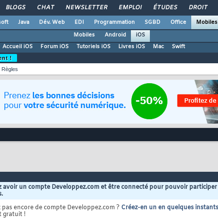
BLOGS
CHAT
NEWSLETTER
EMPLOI
ÉTUDES
DROIT
oft
Java
Dév. Web
EDI
Programmation
SGBD
Office
Mobiles
Mobiles
Android
iOS
Accueil iOS
Forum iOS
Tutoriels iOS
Livres iOS
Mac
Swift
ent !
Règles
 avoir un compte Developpez.com et être connecté pour pouvoir participer
s.
z pas encore de compte Developpez.com ?
Créez-en un en quelques instant
 gratuit !