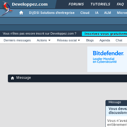
FORUMS
TUTORIELS
FAQ
DI/DSI Solutions d'entreprise
Cloud
IA
ALM
Micros
Vous n'êtes pas encore inscrit sur Developpez.com ?
Inscrivez-vous gratuitem
Derniers messages
Actions
Réseau social
Blogs
Agenda
Chat
Message
Message
Vous devez
discussion
Vous n'ave
entièrement