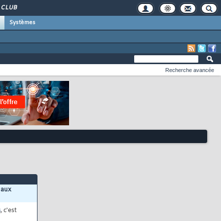
CLUB
Systèmes
Recherche avancée
 aux
s
, c'est