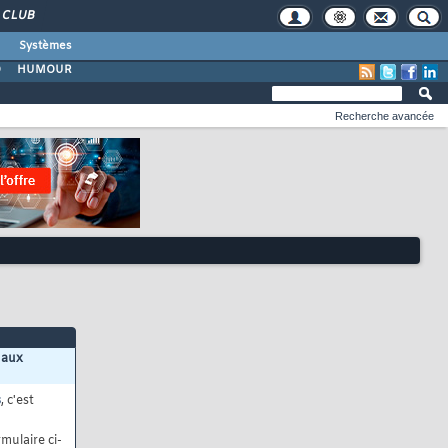
CLUB
Systèmes
O
HUMOUR
Recherche avancée
 aux
s
, c'est
mulaire ci-