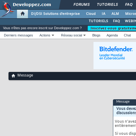
FORUMS
TUTORIELS
FAQ
DI/DSI Solutions d'entreprise
Cloud
IA
ALM
Micros
TUTORIELS
FAQ
WEBIN
Vous n'êtes pas encore inscrit sur Developpez.com ?
Inscrivez-vous gratuitem
Derniers messages
Actions
Réseau social
Blogs
Agenda
Chat
Message
Message
Vous devez
discussion
Vous n'ave
entièrement
Si vous disp