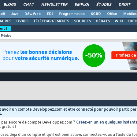
BLOGS
CHAT
NEWSLETTER
EMPLOI
ÉTUDES
DROIT
oft
Java
Dév. Web
EDI
Programmation
SGBD
Office
Mobiles
AIRES
LIVRES
TÉLÉCHARGEMENTS
SOURCES
DÉBATS
WIKI
DIC
ent !
Règles
 avoir un compte Developpez.com et être connecté pour pouvoir participer
s.
z pas encore de compte Developpez.com ?
Créez-en un en quelques instant
 gratuit !
osez déjà d'un compte et qu'il est bien activé, connectez-vous à l'aide du for