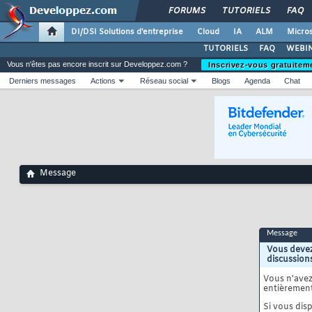
FORUMS
TUTORIELS
FAQ
DI/DSI Solutions d'entreprise
Cloud
IA
ALM
Micros
TUTORIELS
FAQ
WEBIN
Vous n'êtes pas encore inscrit sur Developpez.com ?
Inscrivez-vous gratuitem
Derniers messages
Actions
Réseau social
Blogs
Agenda
Chat
Message
Message
Vous devez
discussion
Vous n'ave
entièrement
Si vous disp