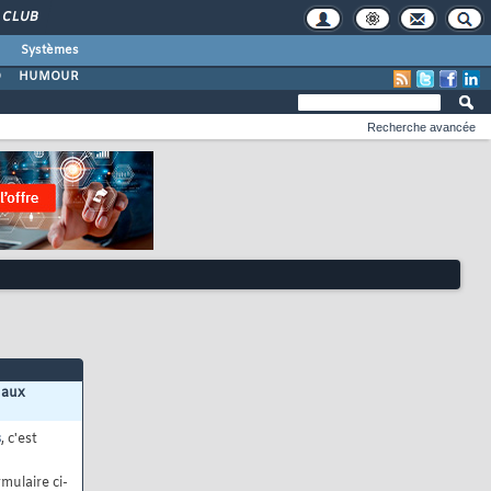
CLUB
Systèmes
O
HUMOUR
Recherche avancée
 aux
s
, c'est
mulaire ci-