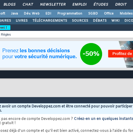
BLOGS
CHAT
NEWSLETTER
EMPLOI
ÉTUDES
DROIT
oft
Java
Dév. Web
EDI
Programmation
SGBD
Office
Mobiles
AIRES
LIVRES
TÉLÉCHARGEMENTS
SOURCES
DÉBATS
WIKI
DIC
ent !
Règles
 avoir un compte Developpez.com et être connecté pour pouvoir participer
s.
z pas encore de compte Developpez.com ?
Créez-en un en quelques instant
 gratuit !
osez déjà d'un compte et qu'il est bien activé, connectez-vous à l'aide du for