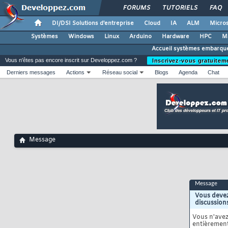
FORUMS
TUTORIELS
FAQ
DI/DSI Solutions d'entreprise
Cloud
IA
ALM
Micros
Systèmes
Windows
Linux
Arduino
Hardware
HPC
M
Accueil systèmes embarqu
Vous n'êtes pas encore inscrit sur Developpez.com ?
Inscrivez-vous gratuitem
Derniers messages
Actions
Réseau social
Blogs
Agenda
Chat
Message
Message
Vous devez
discussion
Vous n'ave
entièrement