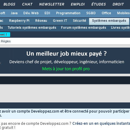
BLOGS
CHAT
NEWSLETTER
EMPLOI
ÉTUDES
DROIT
oft
Java
Dév. Web
EDI
Programmation
SGBD
Office
Mobiles
ac
Raspberry Pi
Réseau
Green IT
Sécurité
Systèmes embarqués
és
Tutoriels systèmes embarqués
Forum systèmes embarqués
Livres sys
ent !
Règles
 avoir un compte Developpez.com et être connecté pour pouvoir participer
s.
z pas encore de compte Developpez.com ?
Créez-en un en quelques instant
 gratuit !