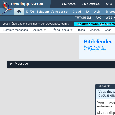
FORUMS
TUTORIELS
FAQ
DI/DSI Solutions d'entreprise
Cloud
IA
ALM
Micros
TUTORIELS
FAQ
WEBIN
Vous n'êtes pas encore inscrit sur Developpez.com ?
Inscrivez-vous gratuitem
Derniers messages
Actions
Réseau social
Blogs
Agenda
Chat
Message
Message
Vous devez
discussion
Vous n'ave
entièrement
Si vous disp