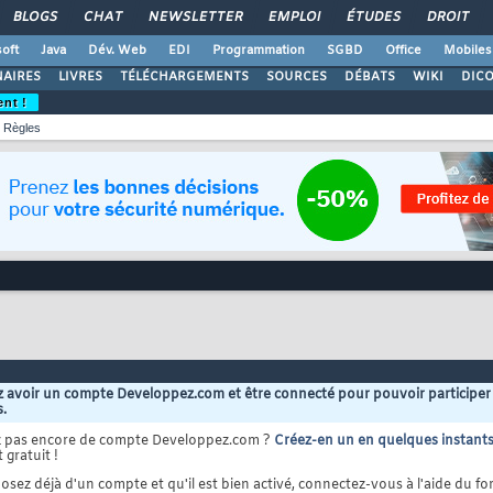
BLOGS
CHAT
NEWSLETTER
EMPLOI
ÉTUDES
DROIT
oft
Java
Dév. Web
EDI
Programmation
SGBD
Office
Mobiles
AIRES
LIVRES
TÉLÉCHARGEMENTS
SOURCES
DÉBATS
WIKI
DIC
ent !
Règles
 avoir un compte Developpez.com et être connecté pour pouvoir participer
s.
z pas encore de compte Developpez.com ?
Créez-en un en quelques instant
 gratuit !
osez déjà d'un compte et qu'il est bien activé, connectez-vous à l'aide du for