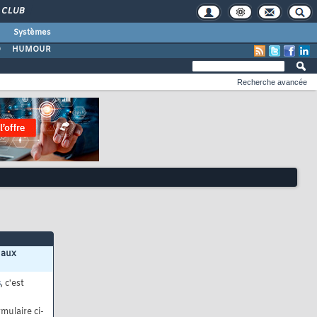
CLUB
Systèmes
O
HUMOUR
Recherche avancée
 aux
s
, c'est
mulaire ci-