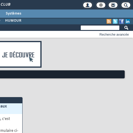
CLUB
Systèmes
O
HUMOUR
Recherche avancée
 aux
s
, c'est
mulaire ci-