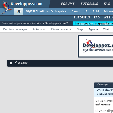
FORUMS
TUTORIELS
FAQ
DI/DSI Solutions d'entreprise
Cloud
IA
ALM
Micros
TUTORIELS
FAQ
WEBIN
Vous n'êtes pas encore inscrit sur Developpez.com ?
Inscrivez-vous gratuitem
Derniers messages
Actions
Réseau social
Blogs
Agenda
Chat
Message
Message
Vous devez
discussion
Vous n'ave
entièrement
Si vous disp