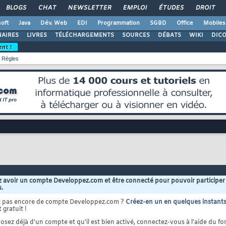
BLOGS
CHAT
NEWSLETTER
EMPLOI
ÉTUDES
DROIT
oft
Java
Dév. Web
EDI
Programmation
SGBD
Office
Mobiles
AIRES
LIVRES
TÉLÉCHARGEMENTS
SOURCES
DÉBATS
WIKI
DIC
ent !
Règles
 avoir un compte Developpez.com et être connecté pour pouvoir participer
s.
z pas encore de compte Developpez.com ?
Créez-en un en quelques instant
 gratuit !
osez déjà d'un compte et qu'il est bien activé, connectez-vous à l'aide du for