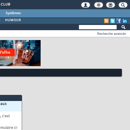
CLUB
Systèmes
O
HUMOUR
Recherche avancée
 aux
s
, c'est
mulaire ci-