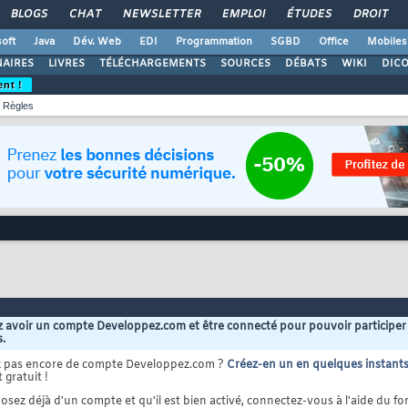
BLOGS
CHAT
NEWSLETTER
EMPLOI
ÉTUDES
DROIT
oft
Java
Dév. Web
EDI
Programmation
SGBD
Office
Mobiles
AIRES
LIVRES
TÉLÉCHARGEMENTS
SOURCES
DÉBATS
WIKI
DIC
ent !
Règles
 avoir un compte Developpez.com et être connecté pour pouvoir participer
s.
z pas encore de compte Developpez.com ?
Créez-en un en quelques instant
 gratuit !
osez déjà d'un compte et qu'il est bien activé, connectez-vous à l'aide du for