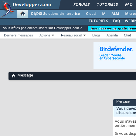
FORUMS
TUTORIELS
FAQ
DI/DSI Solutions d'entreprise
Cloud
IA
ALM
Micros
TUTORIELS
FAQ
WEBIN
Vous n'êtes pas encore inscrit sur Developpez.com ?
Inscrivez-vous gratuitem
Derniers messages
Actions
Réseau social
Blogs
Agenda
Chat
Message
Message
Vous devez
discussion
Vous n'ave
entièrement
Si vous disp