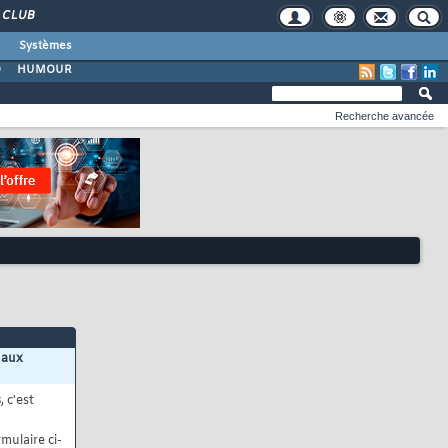
CLUB
Systèmes
O
HUMOUR
Recherche avancée
 aux
s
, c'est
mulaire ci-