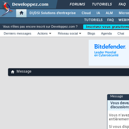
FORUMS
TUTORIELS
FAQ
DI/DSI Solutions d'entreprise
Cloud
IA
ALM
Micros
TUTORIELS
FAQ
WEBIN
Vous n'êtes pas encore inscrit sur Developpez.com ?
Inscrivez-vous gratuitem
Derniers messages
Actions
Réseau social
Blogs
Agenda
Chat
Message
Message
Vous devez
discussion
Vous n'ave
entièrement
Si vous disp