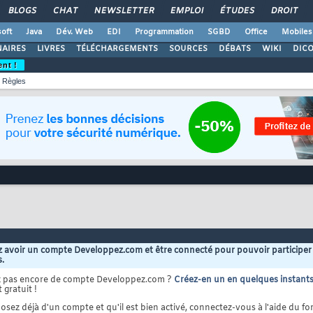
BLOGS
CHAT
NEWSLETTER
EMPLOI
ÉTUDES
DROIT
oft
Java
Dév. Web
EDI
Programmation
SGBD
Office
Mobiles
AIRES
LIVRES
TÉLÉCHARGEMENTS
SOURCES
DÉBATS
WIKI
DIC
ent !
Règles
 avoir un compte Developpez.com et être connecté pour pouvoir participer
s.
z pas encore de compte Developpez.com ?
Créez-en un en quelques instant
 gratuit !
osez déjà d'un compte et qu'il est bien activé, connectez-vous à l'aide du for