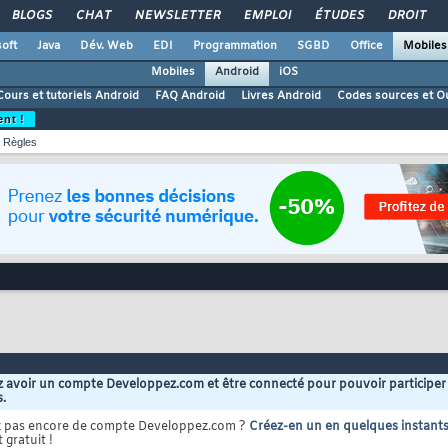
BLOGS
CHAT
NEWSLETTER
EMPLOI
ÉTUDES
DROIT
oft
Java
Dév. Web
EDI
Programmation
SGBD
Office
Mobiles
Mobiles
Android
iOS
Cours et tutoriels Android
FAQ Android
Livres Android
Codes sources et Ou
ent !
Règles
 avoir un compte Developpez.com et être connecté pour pouvoir participer
s.
z pas encore de compte Developpez.com ?
Créez-en un en quelques instant
 gratuit !