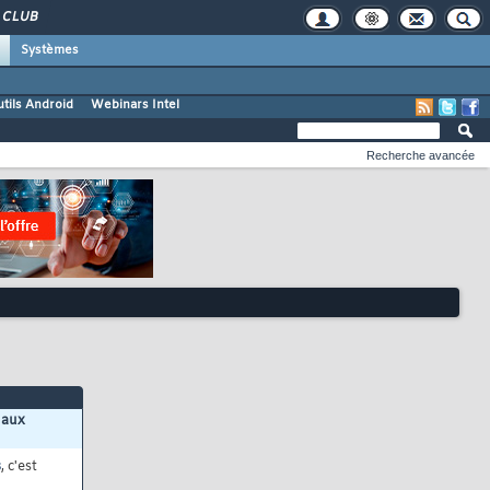
CLUB
Systèmes
tils Android
Webinars Intel
Recherche avancée
 aux
s
, c'est