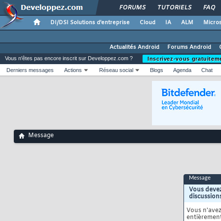
FORUMS
TUTORIELS
FAQ
DI/DSI Solutions d'entreprise
Cloud
IA
ALM
Micros
Actualités Android
Forums Android
Vous n'êtes pas encore inscrit sur Developpez.com ?
Inscrivez-vous gratuitem
Derniers messages
Actions
Réseau social
Blogs
Agenda
Chat
Message
Message
Vous devez
discussion
Vous n'ave
entièrement