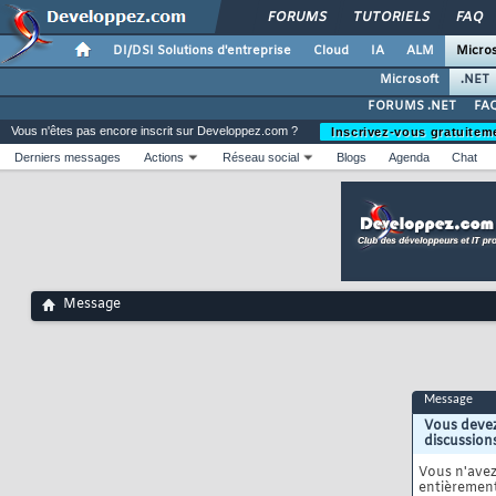
FORUMS
TUTORIELS
FAQ
DI/DSI Solutions d'entreprise
Cloud
IA
ALM
Micros
Microsoft
.NET
FORUMS .NET
FAQ
Vous n'êtes pas encore inscrit sur Developpez.com ?
Inscrivez-vous gratuitem
Derniers messages
Actions
Réseau social
Blogs
Agenda
Chat
Message
Message
Vous devez
discussion
Vous n'ave
entièrement