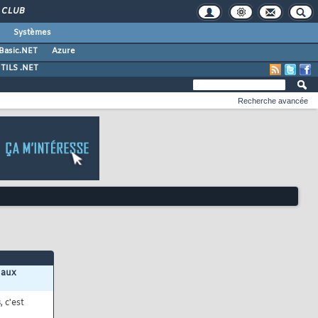
CLUB
Systèmes
 Basic.NET
Azure
TILS .NET
Recherche avancée
 aux
s
, c'est