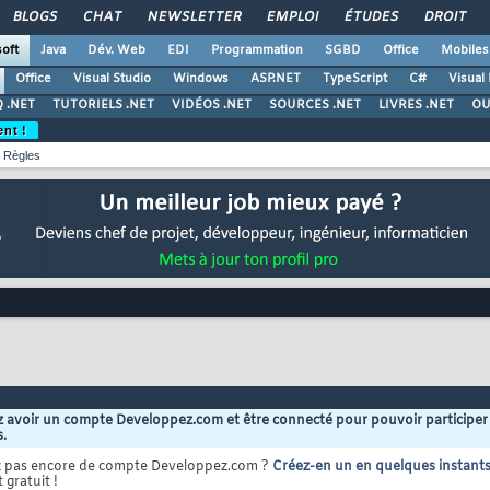
BLOGS
CHAT
NEWSLETTER
EMPLOI
ÉTUDES
DROIT
oft
Java
Dév. Web
EDI
Programmation
SGBD
Office
Mobiles
Office
Visual Studio
Windows
ASP.NET
TypeScript
C#
Visual
 .NET
TUTORIELS .NET
VIDÉOS .NET
SOURCES .NET
LIVRES .NET
OU
ent !
Règles
 avoir un compte Developpez.com et être connecté pour pouvoir participer
s.
z pas encore de compte Developpez.com ?
Créez-en un en quelques instant
 gratuit !