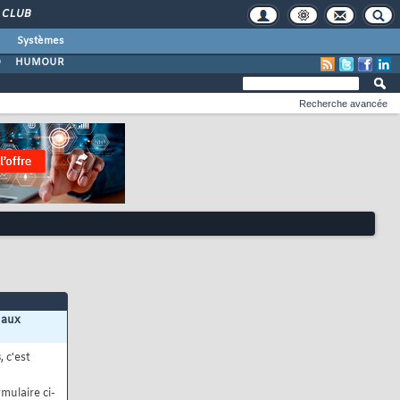
CLUB
Systèmes
O
HUMOUR
Recherche avancée
 aux
s
, c'est
mulaire ci-