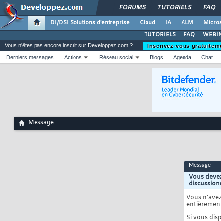
FORUMS
TUTORIELS
FAQ
DI/DSI Solutions d'entreprise
Cloud
IA
ALM
Micros
TUTORIELS
FAQ
WEBIN
Vous n'êtes pas encore inscrit sur Developpez.com ?
Inscrivez-vous gratuitem
Derniers messages
Actions
Réseau social
Blogs
Agenda
Chat
Message
Message
Vous devez
discussion
Vous n'ave
entièrement
Si vous disp