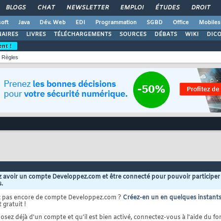
BLOGS
CHAT
NEWSLETTER
EMPLOI
ÉTUDES
DROIT
oft
Java
Dév. Web
EDI
Programmation
SGBD
Office
Mobiles
AIRES
LIVRES
TÉLÉCHARGEMENTS
SOURCES
DÉBATS
WIKI
DIC
ent !
Règles
 avoir un compte Developpez.com et être connecté pour pouvoir participer
s.
z pas encore de compte Developpez.com ?
Créez-en un en quelques instant
 gratuit !
osez déjà d'un compte et qu'il est bien activé, connectez-vous à l'aide du for