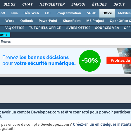
BLOGS
CHAT
NEWSLETTER
EMPLOI
ÉTUDES
DROIT
oft
Java
Dév. Web
EDI
Programmation
SGBD
Office
Mobiles
Word
Outlook
PowerPoint
SharePoint
MS Project
OpenOffice &
FAQ OFFICE
TUTORIELS OFFICE
LIVRES OFFICE
SOURCES VBA
OFF
ent !
Règles
 avoir un compte Developpez.com et être connecté pour pouvoir participer
s.
z pas encore de compte Developpez.com ?
Créez-en un en quelques instant
 gratuit !