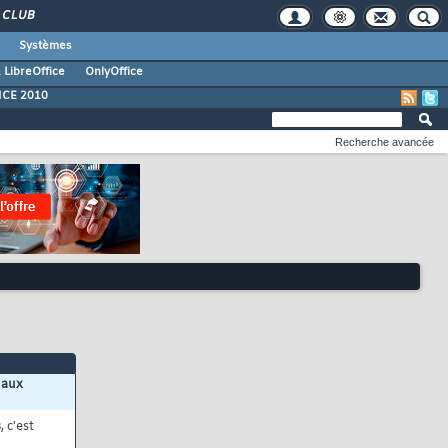
CLUB
Systèmes
 LibreOffice
OnlyOffice
ICE 2010
Recherche avancée
 aux
s
, c'est