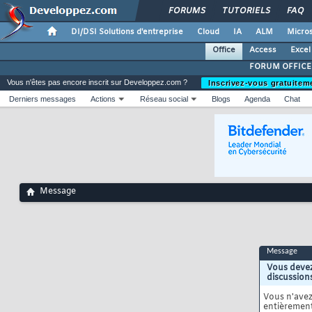
FORUMS
TUTORIELS
FAQ
DI/DSI Solutions d'entreprise
Cloud
IA
ALM
Micros
Office
Access
Excel
FORUM OFFICE
Vous n'êtes pas encore inscrit sur Developpez.com ?
Inscrivez-vous gratuitem
Derniers messages
Actions
Réseau social
Blogs
Agenda
Chat
Message
Message
Vous devez
discussion
Vous n'ave
entièrement