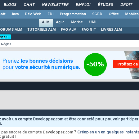
BLOGS
CHAT
NEWSLETTER
EMPLOI
ÉTUDES
DROIT
oft
Java
Dév. Web
EDI
Programmation
SGBD
Office
Mobiles
ALM
Agile
Merise
UML
FORUMS ALM
TUTORIELS ALM
FAQ ALM
FAQ GIT
LIVRES ALM
ent !
Règles
 avoir un compte Developpez.com et être connecté pour pouvoir participer
s.
z pas encore de compte Developpez.com ?
Créez-en un en quelques instant
 gratuit !