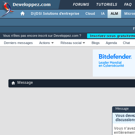
FORUMS
TUTORIELS
FAQ
DI/DSI Solutions d'entreprise
Cloud
IA
ALM
Micros
Vous n'êtes pas encore inscrit sur Developpez.com ?
Inscrivez-vous gratuitem
Derniers messages
Actions
Réseau social
Blogs
Agenda
Chat
Message
Message
Vous devez
discussion
Vous n'ave
entièrement