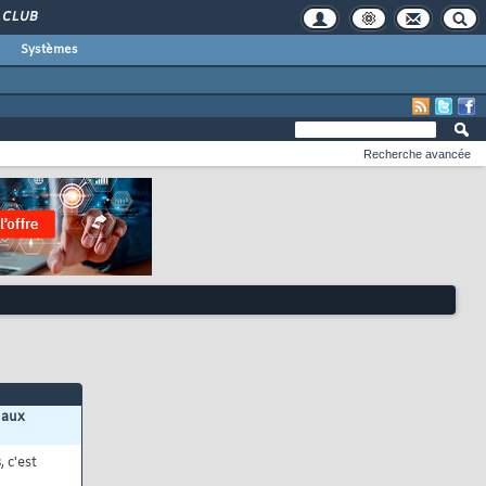
CLUB
Systèmes
Recherche avancée
 aux
s
, c'est