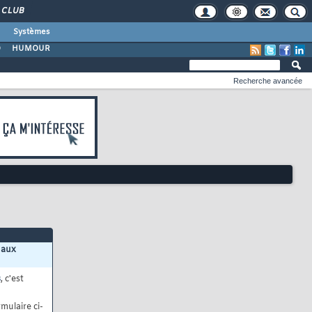
CLUB
Systèmes
O
HUMOUR
Recherche avancée
 aux
s
, c'est
mulaire ci-