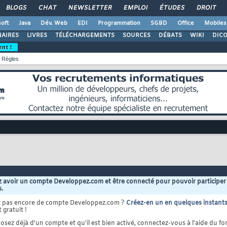
BLOGS
CHAT
NEWSLETTER
EMPLOI
ÉTUDES
DROIT
oft
Java
Dév. Web
EDI
Programmation
SGBD
Office
Mobiles
AIRES
LIVRES
TÉLÉCHARGEMENTS
SOURCES
DÉBATS
WIKI
DIC
ent !
Règles
 avoir un compte Developpez.com et être connecté pour pouvoir participer
s.
z pas encore de compte Developpez.com ?
Créez-en un en quelques instant
 gratuit !
osez déjà d'un compte et qu'il est bien activé, connectez-vous à l'aide du for