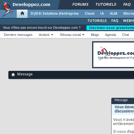
FORUMS
TUTORIELS
FAQ
DI/DSI Solutions d'entreprise
Cloud
IA
ALM
Micros
TUTORIELS
FAQ
WEBIN
Vous n'êtes pas encore inscrit sur Developpez.com ?
Inscrivez-vous gratuitem
Derniers messages
Actions
Réseau social
Blogs
Agenda
Chat
Message
Message
Vous devez
discussion
Vous n'ave
entièrement
Si vous disp