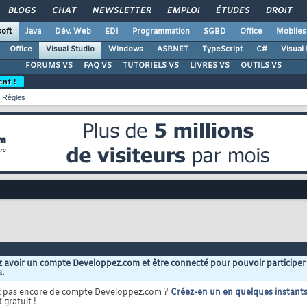
BLOGS
CHAT
NEWSLETTER
EMPLOI
ÉTUDES
DROIT
oft
Java
Dév. Web
EDI
Programmation
SGBD
Office
Mobiles
Office
Visual Studio
Windows
ASP.NET
TypeScript
C#
Visual
FORUMS VS
FAQ VS
TUTORIELS VS
LIVRES VS
OUTILS VS
ent !
Règles
 avoir un compte Developpez.com et être connecté pour pouvoir participer
s.
z pas encore de compte Developpez.com ?
Créez-en un en quelques instant
 gratuit !