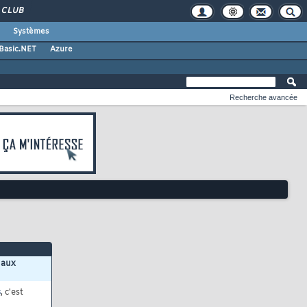
CLUB
Systèmes
 Basic.NET
Azure
Recherche avancée
 aux
s
, c'est