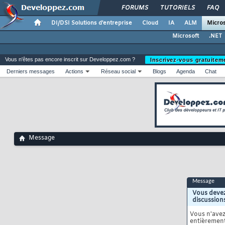
FORUMS
TUTORIELS
FAQ
DI/DSI Solutions d'entreprise
Cloud
IA
ALM
Micros
Microsoft
.NET
Vous n'êtes pas encore inscrit sur Developpez.com ?
Inscrivez-vous gratuitem
Derniers messages
Actions
Réseau social
Blogs
Agenda
Chat
Message
Message
Vous devez
discussion
Vous n'ave
entièrement