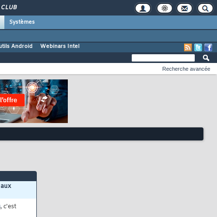
CLUB
Systèmes
tils Android
Webinars Intel
Recherche avancée
 aux
s
, c'est