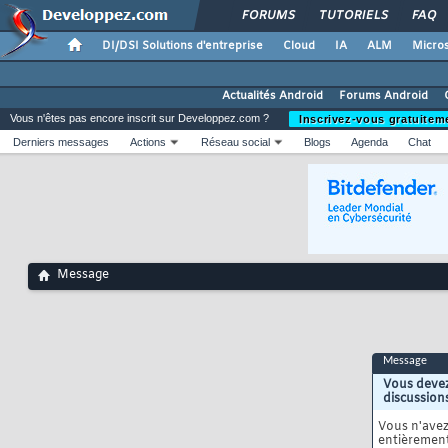
FORUMS
TUTORIELS
FAQ
DI/DSI Solutions d'entreprise
Cloud
IA
ALM
Micros
Actualités Android
Forums Android
Vous n'êtes pas encore inscrit sur Developpez.com ?
Inscrivez-vous gratuitem
Derniers messages
Actions
Réseau social
Blogs
Agenda
Chat
Message
Message
Vous devez
discussion
Vous n'ave
entièrement