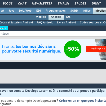
BLOGS
CHAT
NEWSLETTER
EMPLOI
ÉTUDES
DROIT
oft
Java
Dév. Web
EDI
Programmation
SGBD
Office
Mobiles
Mobiles
Android
iOS
Cours et tutoriels Android
FAQ Android
Livres Android
Codes sources et Ou
ent !
Règles
 avoir un compte Developpez.com et être connecté pour pouvoir participer
s.
z pas encore de compte Developpez.com ?
Créez-en un en quelques instant
 gratuit !