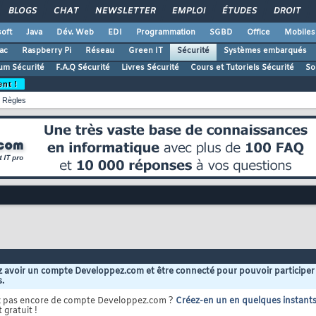
BLOGS
CHAT
NEWSLETTER
EMPLOI
ÉTUDES
DROIT
oft
Java
Dév. Web
EDI
Programmation
SGBD
Office
Mobiles
ac
Raspberry Pi
Réseau
Green IT
Sécurité
Systèmes embarqués
um Sécurité
F.A.Q Sécurité
Livres Sécurité
Cours et Tutoriels Sécurité
So
ent !
Règles
 avoir un compte Developpez.com et être connecté pour pouvoir participer
s.
z pas encore de compte Developpez.com ?
Créez-en un en quelques instant
 gratuit !