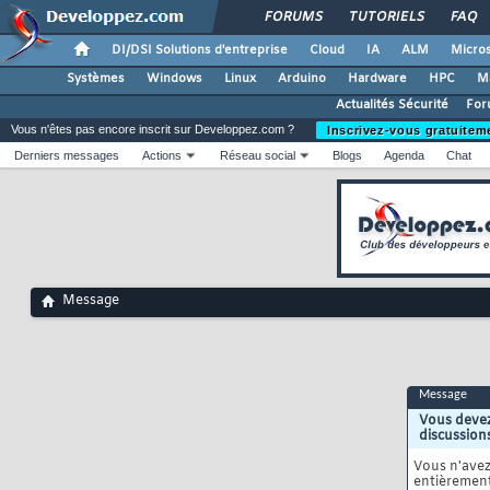
FORUMS
TUTORIELS
FAQ
DI/DSI Solutions d'entreprise
Cloud
IA
ALM
Micros
Systèmes
Windows
Linux
Arduino
Hardware
HPC
M
Actualités Sécurité
For
Vous n'êtes pas encore inscrit sur Developpez.com ?
Inscrivez-vous gratuitem
Derniers messages
Actions
Réseau social
Blogs
Agenda
Chat
Message
Message
Vous devez
discussion
Vous n'ave
entièrement