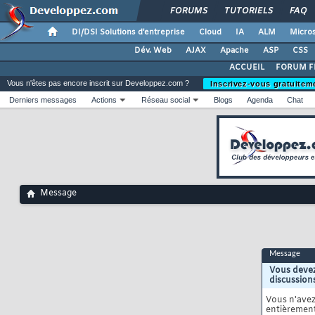
FORUMS
TUTORIELS
FAQ
DI/DSI Solutions d'entreprise
Cloud
IA
ALM
Micros
Dév. Web
AJAX
Apache
ASP
CSS
ACCUEIL
FORUM F
Vous n'êtes pas encore inscrit sur Developpez.com ?
Inscrivez-vous gratuitem
Derniers messages
Actions
Réseau social
Blogs
Agenda
Chat
Message
Message
Vous devez
discussion
Vous n'ave
entièrement