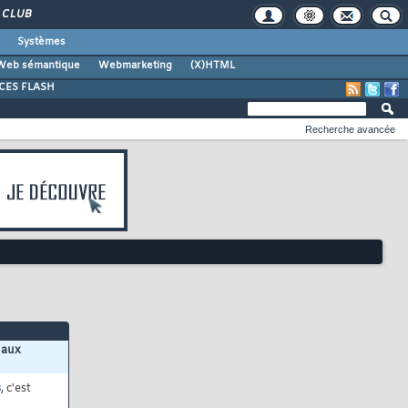
CLUB
Systèmes
Web sémantique
Webmarketing
(X)HTML
CES FLASH
Recherche avancée
 aux
s
, c'est