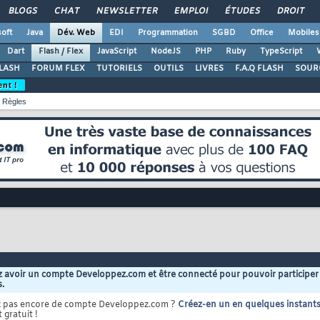
BLOGS
CHAT
NEWSLETTER
EMPLOI
ÉTUDES
DROIT
oft
Java
Dév. Web
EDI
Programmation
SGBD
Office
Mobiles
Dart
Flash / Flex
JavaScript
NodeJS
PHP
Ruby
TypeScript
LASH
FORUM FLEX
TUTORIELS
OUTILS
LIVRES
F.A.Q FLASH
SOUR
ent !
Règles
 avoir un compte Developpez.com et être connecté pour pouvoir participer
s.
z pas encore de compte Developpez.com ?
Créez-en un en quelques instant
 gratuit !