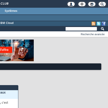
CLUB
Systèmes
IBM Cloud
Recherche avancée
 aux
s
, c'est