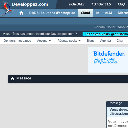
FORUMS
TUTORIELS
FAQ
DI/DSI Solutions d'entreprise
Cloud
IA
ALM
Micros
Forum Cloud Comput
Vous n'êtes pas encore inscrit sur Developpez.com ?
Inscrivez-vous gratuitem
Derniers messages
Actions
Réseau social
Blogs
Agenda
Chat
Message
Message
Vous devez
discussion
Vous n'ave
entièrement