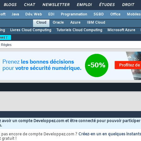
BLOGS
CHAT
NEWSLETTER
EMPLOI
ÉTUDES
DROIT
oft
Java
Dév. Web
EDI
Programmation
SGBD
Office
Mobiles
Cloud
Oracle
Azure
IBM Cloud
ing
Livres Cloud Computing
Tutoriels Cloud Computing
Microsoft Azure
ent !
Règles
 avoir un compte Developpez.com et être connecté pour pouvoir participer
s.
z pas encore de compte Developpez.com ?
Créez-en un en quelques instant
 gratuit !