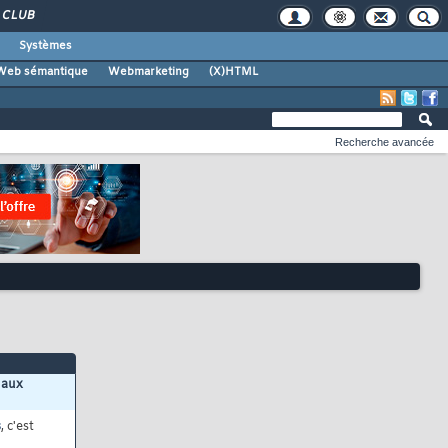
CLUB
Systèmes
Web sémantique
Webmarketing
(X)HTML
Recherche avancée
 aux
s
, c'est