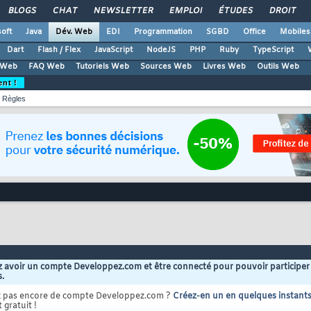
BLOGS
CHAT
NEWSLETTER
EMPLOI
ÉTUDES
DROIT
oft
Java
Dév. Web
EDI
Programmation
SGBD
Office
Mobiles
Dart
Flash / Flex
JavaScript
NodeJS
PHP
Ruby
TypeScript
 Web
FAQ Web
Tutoriels Web
Sources Web
Livres Web
Outils Web
ent !
Règles
 avoir un compte Developpez.com et être connecté pour pouvoir participer
s.
z pas encore de compte Developpez.com ?
Créez-en un en quelques instant
 gratuit !