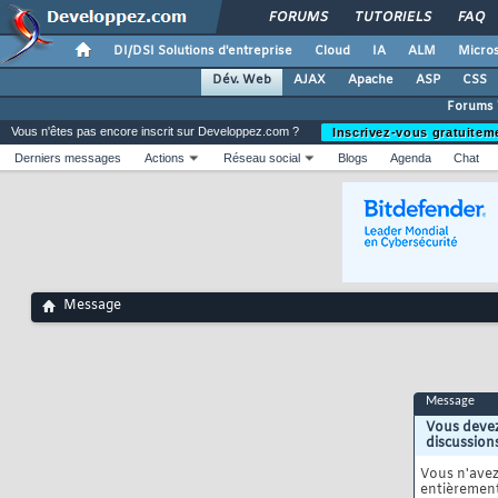
FORUMS
TUTORIELS
FAQ
DI/DSI Solutions d'entreprise
Cloud
IA
ALM
Micros
Dév. Web
AJAX
Apache
ASP
CSS
Forums
Vous n'êtes pas encore inscrit sur Developpez.com ?
Inscrivez-vous gratuitem
Derniers messages
Actions
Réseau social
Blogs
Agenda
Chat
Message
Message
Vous devez
discussion
Vous n'ave
entièrement