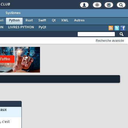
CLUB
Systèmes
rl
Python
Rust
Swift
Qt
XML
Autres
ON
LIVRES PYTHON
PyQt
Recherche avancée
 aux
s
, c'est