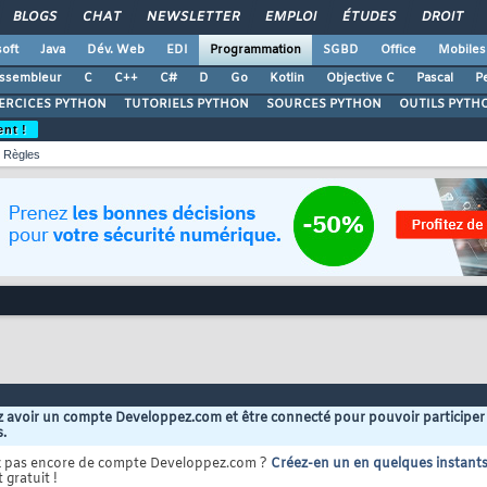
BLOGS
CHAT
NEWSLETTER
EMPLOI
ÉTUDES
DROIT
oft
Java
Dév. Web
EDI
Programmation
SGBD
Office
Mobiles
ssembleur
C
C++
C#
D
Go
Kotlin
Objective C
Pascal
Pe
ERCICES PYTHON
TUTORIELS PYTHON
SOURCES PYTHON
OUTILS PYTH
ent !
Règles
 avoir un compte Developpez.com et être connecté pour pouvoir participer
s.
z pas encore de compte Developpez.com ?
Créez-en un en quelques instant
 gratuit !