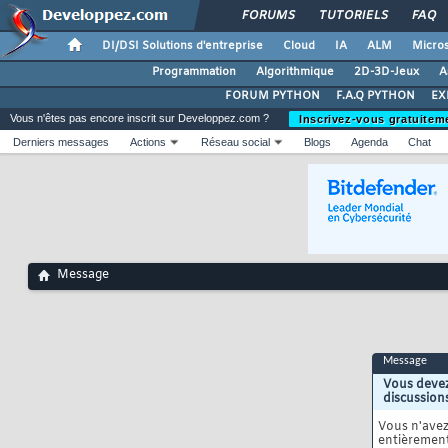
FORUMS
TUTORIELS
FAQ
DI/DSI Solutions d'entreprise
Cloud
IA
ALM
Micros
Programmation
Algorithmique
2D-3D-Jeux
A
FORUM PYTHON
F.A.Q PYTHON
EX
Vous n'êtes pas encore inscrit sur Developpez.com ?
Inscrivez-vous gratuitem
Derniers messages
Actions
Réseau social
Blogs
Agenda
Chat
Message
Message
Vous devez
discussion
Vous n'ave
entièrement