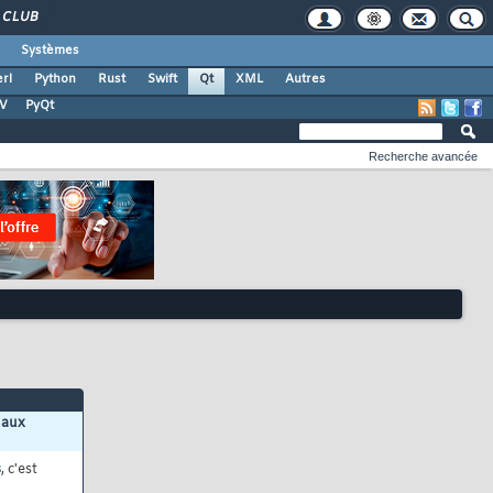
CLUB
Systèmes
rl
Python
Rust
Swift
Qt
XML
Autres
TV
PyQt
Recherche avancée
 aux
s
, c'est