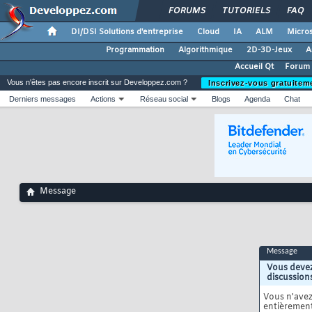
FORUMS
TUTORIELS
FAQ
DI/DSI Solutions d'entreprise
Cloud
IA
ALM
Micros
Programmation
Algorithmique
2D-3D-Jeux
A
Accueil Qt
Forum 
Vous n'êtes pas encore inscrit sur Developpez.com ?
Inscrivez-vous gratuitem
Derniers messages
Actions
Réseau social
Blogs
Agenda
Chat
Message
Message
Vous devez
discussion
Vous n'ave
entièrement