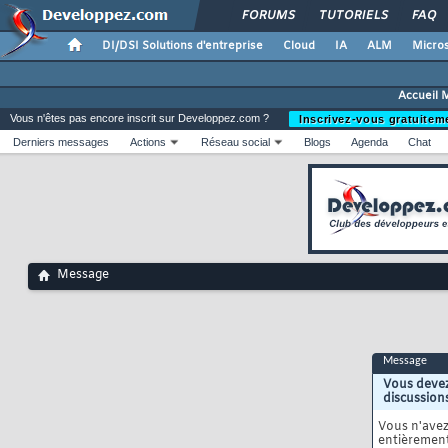
FORUMS
TUTORIELS
FAQ
DI/DSI Solutions d'entreprise
Cloud
IA
ALM
Micros
Accueil 
Vous n'êtes pas encore inscrit sur Developpez.com ?
Inscrivez-vous gratuitem
Derniers messages
Actions
Réseau social
Blogs
Agenda
Chat
Message
Message
Vous devez
discussion
Vous n'ave
entièrement