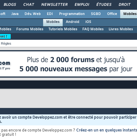
BLOGS
CHAT
NEWSLETTER
EMPLOI
ÉTUDES
DROIT
oft
Java
Dév. Web
EDI
Programmation
SGBD
Office
Mobiles
Mobiles
Android
iOS
Mobiles
Forums Mobiles
Tutoriels Mobiles
FAQ Mobiles
Livres Mobiles
ent !
Règles
 avoir un compte Developpez.com et être connecté pour pouvoir participer
s.
z pas encore de compte Developpez.com ?
Créez-en un en quelques instant
 gratuit !