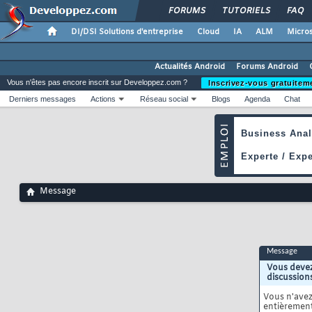
FORUMS
TUTORIELS
FAQ
DI/DSI Solutions d'entreprise
Cloud
IA
ALM
Micros
Actualités Android
Forums Android
Vous n'êtes pas encore inscrit sur Developpez.com ?
Inscrivez-vous gratuitem
Derniers messages
Actions
Réseau social
Blogs
Agenda
Chat
Message
Message
Vous devez
discussion
Vous n'ave
entièrement