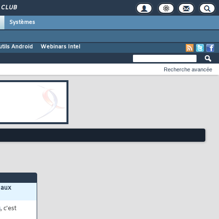
CLUB
Systèmes
tils Android
Webinars Intel
Recherche avancée
 aux
s
, c'est