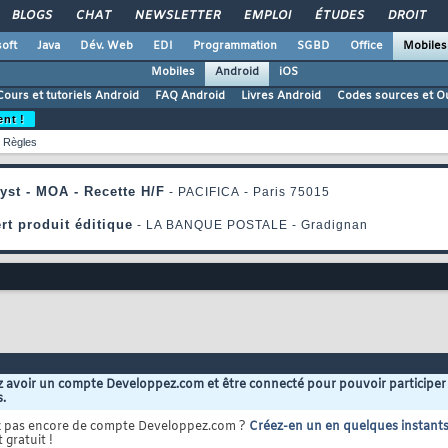
BLOGS
CHAT
NEWSLETTER
EMPLOI
ÉTUDES
DROIT
oft
Java
Dév. Web
EDI
Programmation
SGBD
Office
Mobiles
Mobiles
Android
iOS
Cours et tutoriels Android
FAQ Android
Livres Android
Codes sources et Ou
ent !
Règles
 avoir un compte Developpez.com et être connecté pour pouvoir participer
s.
z pas encore de compte Developpez.com ?
Créez-en un en quelques instant
 gratuit !