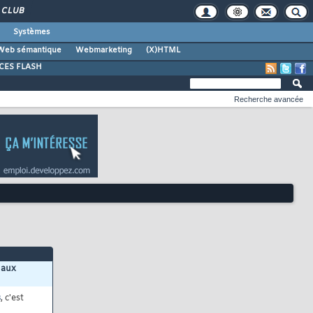
CLUB
Systèmes
Web sémantique
Webmarketing
(X)HTML
CES FLASH
Recherche avancée
 aux
s
, c'est