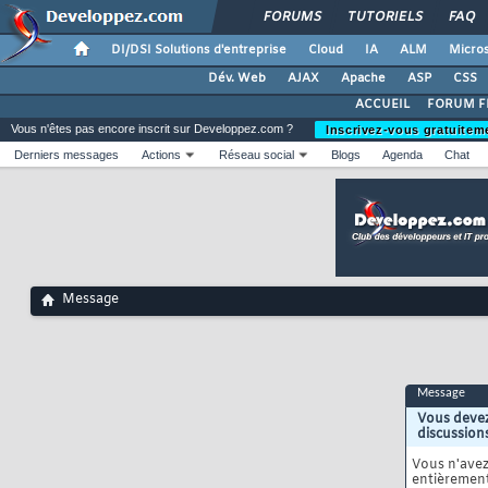
FORUMS
TUTORIELS
FAQ
DI/DSI Solutions d'entreprise
Cloud
IA
ALM
Micros
Dév. Web
AJAX
Apache
ASP
CSS
ACCUEIL
FORUM F
Vous n'êtes pas encore inscrit sur Developpez.com ?
Inscrivez-vous gratuitem
Derniers messages
Actions
Réseau social
Blogs
Agenda
Chat
Message
Message
Vous devez
discussion
Vous n'ave
entièrement