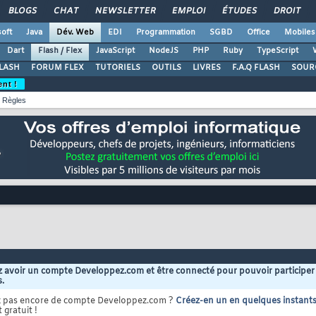
BLOGS
CHAT
NEWSLETTER
EMPLOI
ÉTUDES
DROIT
oft
Java
Dév. Web
EDI
Programmation
SGBD
Office
Mobiles
Dart
Flash / Flex
JavaScript
NodeJS
PHP
Ruby
TypeScript
LASH
FORUM FLEX
TUTORIELS
OUTILS
LIVRES
F.A.Q FLASH
SOUR
ent !
Règles
 avoir un compte Developpez.com et être connecté pour pouvoir participer
s.
z pas encore de compte Developpez.com ?
Créez-en un en quelques instant
 gratuit !