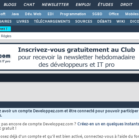
BLOGS
CHAT
NEWSLETTER
EMPLOI
ÉTUDES
DROIT
oft
Java
Dév. Web
EDI
Programmation
SGBD
Office
Mobiles
AIRES
LIVRES
TÉLÉCHARGEMENTS
SOURCES
DÉBATS
WIKI
DIC
ent !
Règles
 avoir un compte Developpez.com et être connecté pour pouvoir participer
s.
z pas encore de compte Developpez.com ?
Créez-en un en quelques instant
 gratuit !
osez déjà d'un compte et qu'il est bien activé, connectez-vous à l'aide du for