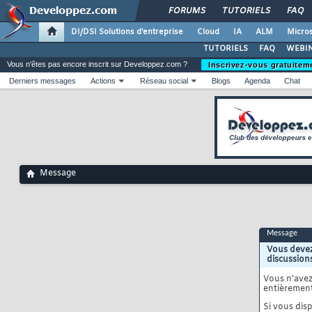
FORUMS
TUTORIELS
FAQ
DI/DSI Solutions d'entreprise
Cloud
IA
ALM
Micros
TUTORIELS
FAQ
WEBIN
Vous n'êtes pas encore inscrit sur Developpez.com ?
Inscrivez-vous gratuitem
Derniers messages
Actions
Réseau social
Blogs
Agenda
Chat
Message
Message
Vous devez
discussion
Vous n'ave
entièrement
Si vous disp