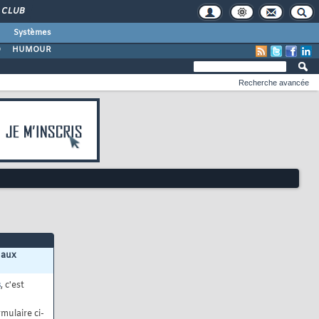
CLUB
Systèmes
O
HUMOUR
Recherche avancée
 aux
s
, c'est
mulaire ci-