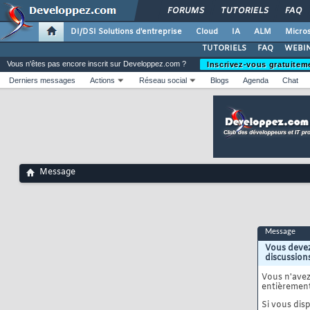
FORUMS
TUTORIELS
FAQ
DI/DSI Solutions d'entreprise
Cloud
IA
ALM
Micros
TUTORIELS
FAQ
WEBIN
Vous n'êtes pas encore inscrit sur Developpez.com ?
Inscrivez-vous gratuitem
Derniers messages
Actions
Réseau social
Blogs
Agenda
Chat
Message
Message
Vous devez
discussion
Vous n'ave
entièrement
Si vous disp