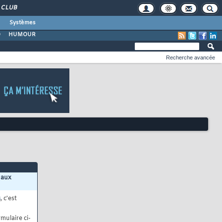
CLUB
Systèmes
O
HUMOUR
Recherche avancée
 aux
s
, c'est
mulaire ci-