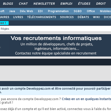
BLOGS
CHAT
NEWSLETTER
EMPLOI
ÉTUDES
DROIT
oft
Java
Dév. Web
EDI
Programmation
SGBD
Office
Mobiles
AIRES
LIVRES
TÉLÉCHARGEMENTS
SOURCES
DÉBATS
WIKI
DIC
ent !
Règles
 avoir un compte Developpez.com et être connecté pour pouvoir participer
s.
z pas encore de compte Developpez.com ?
Créez-en un en quelques instant
 gratuit !
osez déjà d'un compte et qu'il est bien activé, connectez-vous à l'aide du for