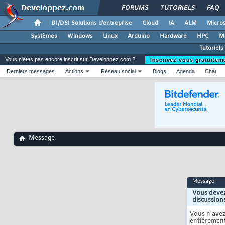
FORUMS
TUTORIELS
FAQ
DI/DSI Solutions d'entreprise
Cloud
IA
ALM
Micros
Systèmes
Windows
Linux
Arduino
Hardware
HPC
M
Tutoriels 
Vous n'êtes pas encore inscrit sur Developpez.com ?
Inscrivez-vous gratuitem
Derniers messages
Actions
Réseau social
Blogs
Agenda
Chat
Message
Message
Vous devez
discussion
Vous n'ave
entièrement