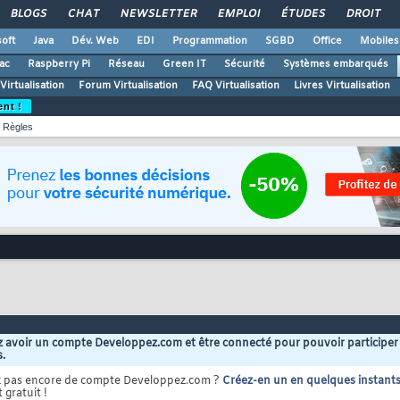
BLOGS
CHAT
NEWSLETTER
EMPLOI
ÉTUDES
DROIT
oft
Java
Dév. Web
EDI
Programmation
SGBD
Office
Mobiles
ac
Raspberry Pi
Réseau
Green IT
Sécurité
Systèmes embarqués
Virtualisation
Forum Virtualisation
FAQ Virtualisation
Livres Virtualisation
ent !
Règles
 avoir un compte Developpez.com et être connecté pour pouvoir participer
s.
z pas encore de compte Developpez.com ?
Créez-en un en quelques instant
 gratuit !