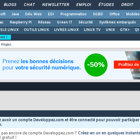
BLOGS
CHAT
NEWSLETTER
EMPLOI
ÉTUDES
DROIT
oft
Java
Dév. Web
EDI
Programmation
SGBD
Office
Mobiles
ac
Raspberry Pi
Réseau
Green IT
Sécurité
Systèmes embarqués
ELS LINUX
OUTILS LINUX
LIVRES LINUX
LINUX TV
UNIX
GTK+
Qt
ent !
Règles
 avoir un compte Developpez.com et être connecté pour pouvoir participer
s.
z pas encore de compte Developpez.com ?
Créez-en un en quelques instant
 gratuit !