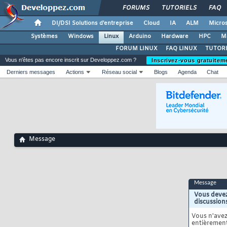
FORUMS
TUTORIELS
FAQ
DI/DSI Solutions d'entreprise
Cloud
IA
ALM
Micros
Systèmes
Windows
Linux
Arduino
Hardware
HPC
M
FORUM LINUX
FAQ LINUX
TUTORI
Vous n'êtes pas encore inscrit sur Developpez.com ?
Inscrivez-vous gratuitem
Derniers messages
Actions
Réseau social
Blogs
Agenda
Chat
Message
Message
Vous devez
discussion
Vous n'ave
entièrement