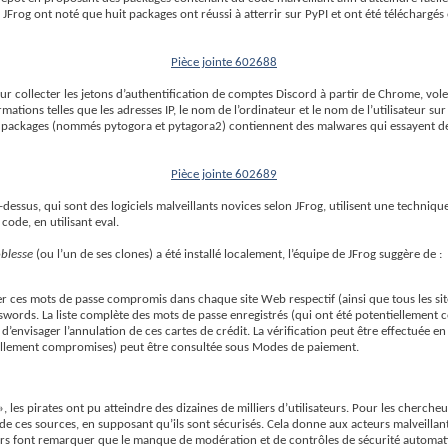
g ont noté que huit packages ont réussi à atterrir sur PyPI et ont été téléchargés e
Pièce jointe 602688
our collecter les jetons d’authentification de comptes Discord à partir de Chrome, vole
ations telles que les adresses IP, le nom de l’ordinateur et le nom de l’utilisateur s
ackages (nommés pytogora et pytagora2) contiennent des malwares qui essayent de s
Pièce jointe 602689
ci-dessus, qui sont des logiciels malveillants novices selon JFrog, utilisent une tech
ode, en utilisant eval.
blesse
(ou l’un de ses clones) a été installé localement, l’équipe de JFrog suggère de :
er ces mots de passe compromis dans chaque site Web respectif (ainsi que tous les site
swords. La liste complète des mots de passe enregistrés (qui ont été potentiellement
t d’envisager l’annulation de ces cartes de crédit. La vérification peut être effectué
ntiellement compromises) peut être consultée sous Modes de paiement.
es pirates ont pu atteindre des dizaines de milliers d’utilisateurs. Pour les chercheur
de ces sources, en supposant qu’ils sont sécurisés. Cela donne aux acteurs malveillants
rniers font remarquer que le manque de modération et de contrôles de sécurité automat