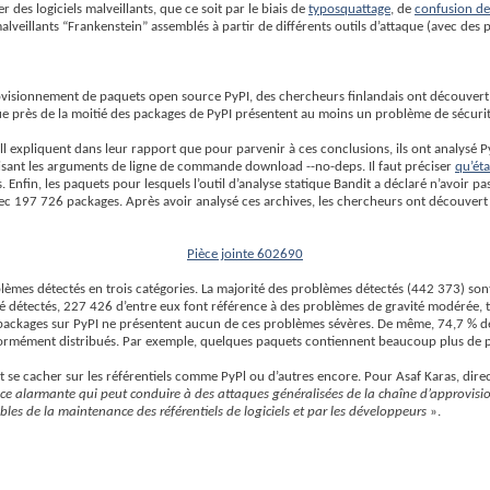
des logiciels malveillants, que ce soit par le biais de
typosquattage
, de
confusion d
malveillants “Frankenstein” assemblés à partir de différents outils d’attaque (avec des 
provisionnement de paquets open source PyPI, des chercheurs finlandais ont découvert 
ue près de la moitié des packages de PyPI présentent au moins un problème de sécurit
ll expliquent dans leur rapport que pour parvenir à ces conclusions, ils ont analysé 
ilisant les arguments de ligne de commande download --no-deps. Il faut préciser
qu’ét
 Enfin, les paquets pour lesquels l’outil d’analyse statique Bandit a déclaré n’avoir p
al avec 197 726 packages. Après avoir analysé ces archives, les chercheurs ont décou
Pièce jointe 602690
mes détectés en trois catégories. La majorité des problèmes détectés (442 373) sont d
é détectés, 227 426 d’entre eux font référence à des problèmes de gravité modérée, t
packages sur PyPI ne présentent aucun de ces problèmes sévères. De même, 74,7 % d
iformément distribués. Par exemple, quelques paquets contiennent beaucoup plus de p
t se cacher sur les référentiels comme PyPl ou d’autres encore. Pour Asaf Karas, dir
nce alarmante qui peut conduire à des attaques généralisées de la chaîne d’approvis
bles de la maintenance des référentiels de logiciels et par les développeurs
».