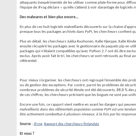
attaquants inexpérimentés de les utiliser comme plate-forme pour diffuser 
l’équipe de JFrog déclare « qu’elle s’attend à voir davantage de logiciels 
Des malwares et bien plus encore...
En plus de ces huit logiciels malveillants découverts sur la chaine d’ap
presque tous les packages archivés dans PyPI, les chercheurs confient q
Plus en détail, les chercheurs Jukka Ruohonen, Kalle Hjerppe, Kalle Rinde
ensuite récupéré les packages avec le gestionnaire de paquets pip en ut
packages qui n’étaient compatibles qu’avec Python 2.7 ont dû être exclus.
exclus. Après avoir fait le tri, les chercheurs se sont retrouvés au fin
référentiel.
Pour mieux s’organiser, les chercheurs ont regroupé l’ensemble des problè
ou de gestion des exceptions. Par contre, parmi les problèmes de sécurit
nombreux problèmes de sécurité élevée ont été découverts, 88,8 % des 
de ces chiffres, les chercheurs précisent que les bogues ne sont pas un
Encore une fois, ce rapport vient mettre en avant les dangers qui peuven
malveillants dans des référentiels populaires comme PyPI est une tenda
être activement combattue à plusieurs niveaux, à la fois par les responsa
Source
:
JFrog
,
Rapport des chercheurs finlandais
Et vous ?