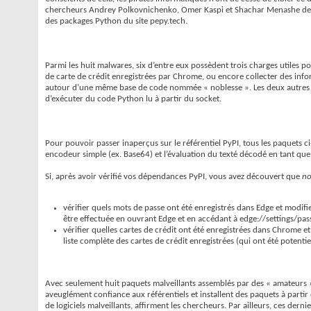
chercheurs Andrey Polkovnichenko, Omer Kaspi et Shachar Menashe de JFro
des packages Python du site pepy.tech.
Parmi les huit malwares, six d’entre eux possèdent trois charges utiles p
de carte de crédit enregistrées par Chrome, ou encore collecter des inform
autour d’une même base de code nommée « noblesse ». Les deux autres p
d’exécuter du code Python lu à partir du socket.
Pour pouvoir passer inaperçus sur le référentiel PyPI, tous les paquets 
encodeur simple (ex. Base64) et l’évaluation du texté décodé en tant que c
Si, après avoir vérifié vos dépendances PyPI, vous avez découvert que
no
vérifier quels mots de passe ont été enregistrés dans Edge et modifi
être effectuée en ouvrant Edge et en accédant à edge://settings/pas
vérifier quelles cartes de crédit ont été enregistrées dans Chrome e
liste complète des cartes de crédit enregistrées (qui ont été pote
Avec seulement huit paquets malveillants assemblés par des « amateurs », l
aveuglément confiance aux référentiels et installent des paquets à partir 
de logiciels malveillants, affirment les chercheurs. Par ailleurs, ces de