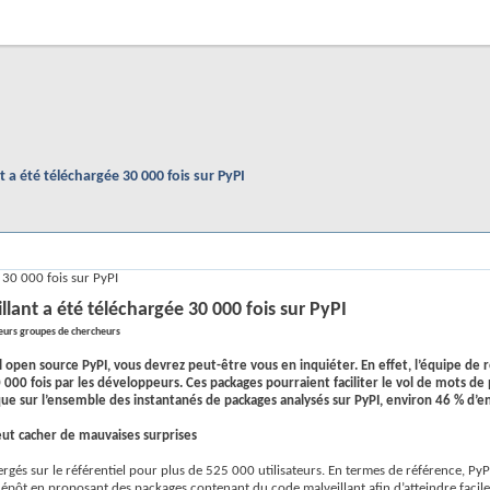
a été téléchargée 30 000 fois sur PyPI
 30 000 fois sur PyPI
ant a été téléchargée 30 000 fois sur PyPI
ieurs groupes de chercheurs
 open source PyPI, vous devrez peut-être vous en inquiéter. En effet, l’équipe de 
00 fois par les développeurs. Ces packages pourraient faciliter le vol de mots de 
que sur l’ensemble des instantanés de packages analysés sur PyPI, environ 46 % d’
eut cacher de mauvaises surprises
ergés sur le référentiel pour plus de 525 000 utilisateurs. En termes de référence, P
e dépôt en proposant des packages contenant du code malveillant afin d’atteindre fac