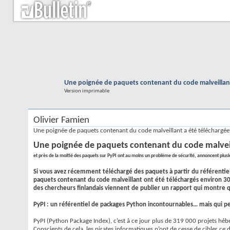
Une poignée de paquets contenant du code malveillant 
Version imprimable
Olivier Famien
Une poignée de paquets contenant du code malveillant a été téléchargée
Une poignée de paquets contenant du code malveill
et près de la moitié des paquets sur PyPI ont au moins un problème de sécurité, annoncent plus
Si vous avez récemment téléchargé des paquets à partir du référentiel
paquets contenant du code malveillant ont été téléchargés environ 30 0
des chercheurs finlandais viennent de publier un rapport qui montre 
PyPI : un référentiel de packages Python incontournables… mais qui p
PyPI (Python Package Index), c’est à ce jour plus de 319 000 projets héb
Conscients de cela, les pirates informatiques n’ont de cesse de cibler c