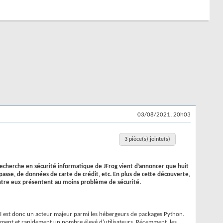
03/08/2021, 20h03
3 pièce(s) jointe(s)
recherche en sécurité informatique de JFrog vient d’annoncer que huit
passe, de données de carte de crédit, etc. En plus de cette découverte,
entre eux présentent au moins problème de sécurité.
yPI est donc un acteur majeur parmi les hébergeurs de packages Python.
ilement et rapidement un nombre élevé d’utilisateurs. Récemment, les