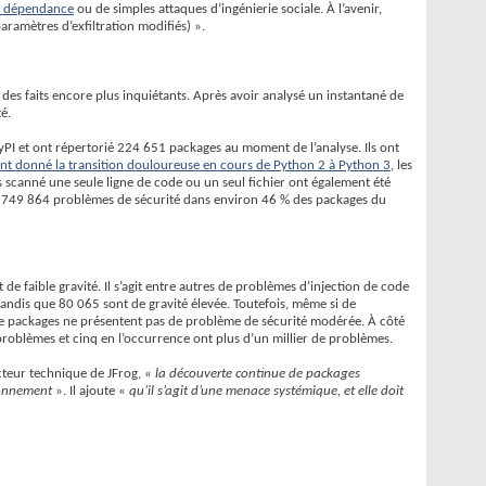
e dépendance
ou de simples attaques d’ingénierie sociale. À l’avenir,
paramètres d’exfiltration modifiés) ».
des faits encore plus inquiétants. Après avoir analysé un instantané de
é.
PyPI et ont répertorié 224 651 packages au moment de l’analyse. Ils ont
ant donné la transition douloureuse en cours de Python 2 à Python 3
, les
as scanné une seule ligne de code ou un seul fichier ont également été
vert 749 864 problèmes de sécurité dans environ 46 % des packages du
e faible gravité. Il s’agit entre autres de problèmes d’injection de code
andis que 80 065 sont de gravité élevée. Toutefois, même si de
e packages ne présentent pas de problème de sécurité modérée. À côté
roblèmes et cinq en l’occurrence ont plus d’un millier de problèmes.
ecteur technique de JFrog,
« la découverte continue de packages
ionnement
». Il ajoute «
qu’il s’agit d’une menace systémique, et elle doit