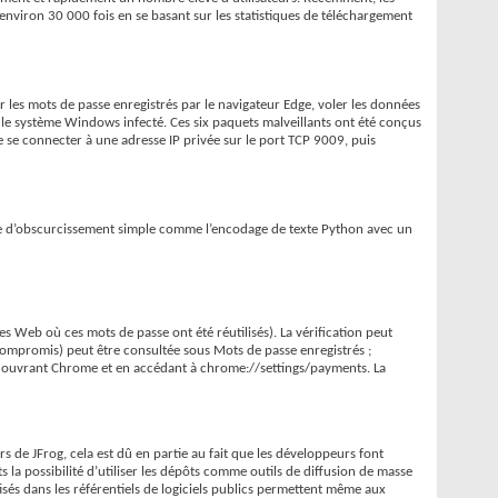
nviron 30 000 fois en se basant sur les statistiques de téléchargement
r les mots de passe enregistrés par le navigateur Edge, voler les données
ur le système Windows infecté. Ces six paquets malveillants ont été conçus
e connecter à une adresse IP privée sur le port TCP 9009, puis
nique d’obscurcissement simple comme l’encodage de texte Python avec un
s Web où ces mots de passe ont été réutilisés). La vérification peut
 compromis) peut être consultée sous Mots de passe enregistrés ;
e en ouvrant Chrome et en accédant à chrome://settings/payments. La
s de JFrog, cela est dû en partie au fait que les développeurs font
 la possibilité d’utiliser les dépôts comme outils de diffusion de masse
isés dans les référentiels de logiciels publics permettent même aux