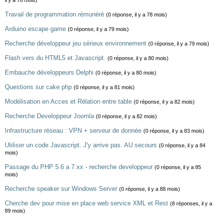
il y a 76 mois)
Travail de programmation rémunéré
(0 réponse, il y a 78 mois)
Arduino escape game
(0 réponse, il y a 79 mois)
Recherche développeur jeu sérieux environnement
(0 réponse, il y a 79 mois)
Flash vers du HTML5 et Javascript.
(0 réponse, il y a 80 mois)
Embauche développeurs Delphi
(0 réponse, il y a 80 mois)
Questions sur cake php
(0 réponse, il y a 81 mois)
Modélisation en Acces et Rélation entre table
(0 réponse, il y a 82 mois)
Recherche Developpeur Joomla
(0 réponse, il y a 82 mois)
Infrastructure réseau : VPN + serveur de donnée
(0 réponse, il y a 83 mois)
Utiliser un code Javascript. J'y arrive pas. AU secours
(0 réponse, il y a 84
mois)
Passage du PHP 5.6 a 7.xx - recherche developpeur
(0 réponse, il y a 85
mois)
Recherche speaker sur Windows Server
(0 réponse, il y a 88 mois)
Cherche dev pour mise en place web service XML et Rest
(8 réponses, il y a
89 mois)