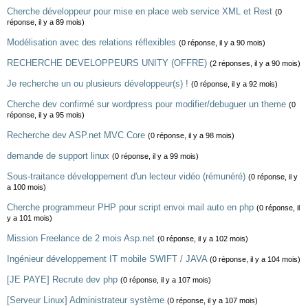
Cherche développeur pour mise en place web service XML et Rest
(0
réponse, il y a 89 mois)
Modélisation avec des relations réflexibles
(0 réponse, il y a 90 mois)
RECHERCHE DEVELOPPEURS UNITY (OFFRE)
(2 réponses, il y a 90 mois)
Je recherche un ou plusieurs développeur(s) !
(0 réponse, il y a 92 mois)
Cherche dev confirmé sur wordpress pour modifier/debuguer un theme
(0
réponse, il y a 95 mois)
Recherche dev ASP.net MVC Core
(0 réponse, il y a 98 mois)
demande de support linux
(0 réponse, il y a 99 mois)
Sous-traitance développement d'un lecteur vidéo (rémunéré)
(0 réponse, il y
a 100 mois)
Cherche programmeur PHP pour script envoi mail auto en php
(0 réponse, il
y a 101 mois)
Mission Freelance de 2 mois Asp.net
(0 réponse, il y a 102 mois)
Ingénieur développement IT mobile SWIFT / JAVA
(0 réponse, il y a 104 mois)
[JE PAYE] Recrute dev php
(0 réponse, il y a 107 mois)
[Serveur Linux] Administrateur système
(0 réponse, il y a 107 mois)