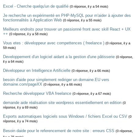
Excel - Cherche quelqu'un de qualifié
(0 réponse, il y a 54 mois)
Je recherche un expérimenté en PHP-MySQL pour m'aider à ajouter des
fonctionnalités à Application Web
(0 réponse, il y a 55 mois)
Meilleurs endroits pour trouver un passionné front avec skill React + UX
++
(0 réponse, il y a 58 mois)
Vous etes : développeur avec compettences ( freelance )
(0 réponse, il y a
59 mois)
Developpement d'un logiciel aidant a la gestion d'une pâtisserie
(0 réponse,
il y a 64 mois)
Développeur en Intelligence Artificielle
(0 réponse, il y a 66 mois)
besoin d'aide pour simplement rediriger un domaine.EU vers
domaine.com/pageXX
(0 réponse, il y a 66 mois)
Recherche développeur VBA freelance
(0 réponse, il y a 67 mois)
demande aide réalisation site wordpress essentiellement en edition
(0
réponse, il y a 69 mois)
Exports automatiques logiciels sous Windows / fichiers Excel ou CSV
(0
réponse, il y a 74 mois)
Besoin daide pour le referencement de notre site : erreurs CSS
(0 réponse,