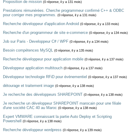
Proposition de mission
(0 réponse, il y a 131 mois)
Prestations rémunérées. Cherche programmeur confirmé C++ & ODBC
pour corriger mes programmes.
(0 réponse, il y a 131 mois)
Recherche développeur d'application Android
(0 réponse, il y a 133 mois)
Recherche d'un programmeur de site e-commerce
(0 réponse, il y a 134 mois)
Job sur Paris - Developpeur C# / WPF
(0 réponse, il y a 134 mois)
Besoin compétences MySQL
(0 réponse, il y a 135 mois)
Recherche développeur pour application mobile
(0 réponse, il y a 137 mois)
Développeur application multitouch
(0 réponse, il y a 137 mois)
Développeur technologie RFiD pour événementiel
(0 réponse, il y a 137 mois)
détourage et traitement image
(0 réponse, il y a 138 mois)
Je recherche des développeurs SHAREPOINT
(0 réponse, il y a 138 mois)
Je recherche un développeur SHAREPOINT marocain pour une filiale
d'une société CAC 40 au Maroc
(0 réponse, il y a 138 mois)
Expert VMWARE connaissant la partie Auto Deploy et Scripting
Powershell
(0 réponse, il y a 138 mois)
Recherche développeur wordpress
(0 réponse, il y a 139 mois)