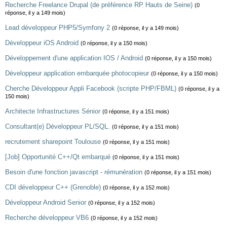
Recherche Freelance Drupal (de préférence RP Hauts de Seine)
(0
réponse, il y a 149 mois)
Lead développeur PHP5/Symfony 2
(0 réponse, il y a 149 mois)
Développeur iOS Android
(0 réponse, il y a 150 mois)
Développement d'une application IOS / Android
(0 réponse, il y a 150 mois)
Développeur application embarquée photocopieur
(0 réponse, il y a 150 mois)
Cherche Développeur Appli Facebook (scripte PHP/FBML)
(0 réponse, il y a
150 mois)
Architecte Infrastructures Sénior
(0 réponse, il y a 151 mois)
Consultant(e) Développeur PL/SQL.
(0 réponse, il y a 151 mois)
recrutement sharepoint Toulouse
(0 réponse, il y a 151 mois)
[Job] Opportunité C++/Qt embarqué
(0 réponse, il y a 151 mois)
Besoin d'une fonction javascript - rémunération
(0 réponse, il y a 151 mois)
CDI développeur C++ (Grenoble)
(0 réponse, il y a 152 mois)
Développeur Android Senior
(0 réponse, il y a 152 mois)
Recherche développeur VB6
(0 réponse, il y a 152 mois)