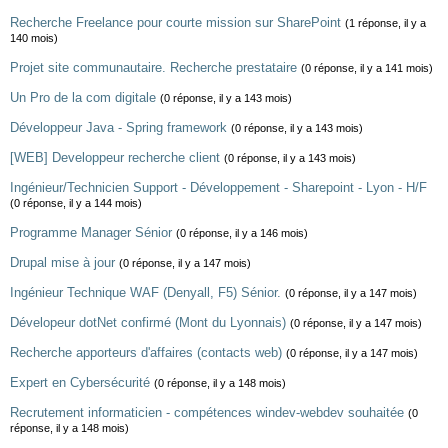
Recherche Freelance pour courte mission sur SharePoint
(1 réponse, il y a
140 mois)
Projet site communautaire. Recherche prestataire
(0 réponse, il y a 141 mois)
Un Pro de la com digitale
(0 réponse, il y a 143 mois)
Développeur Java - Spring framework
(0 réponse, il y a 143 mois)
[WEB] Developpeur recherche client
(0 réponse, il y a 143 mois)
Ingénieur/Technicien Support - Développement - Sharepoint - Lyon - H/F
(0 réponse, il y a 144 mois)
Programme Manager Sénior
(0 réponse, il y a 146 mois)
Drupal mise à jour
(0 réponse, il y a 147 mois)
Ingénieur Technique WAF (Denyall, F5) Sénior.
(0 réponse, il y a 147 mois)
Dévelopeur dotNet confirmé (Mont du Lyonnais)
(0 réponse, il y a 147 mois)
Recherche apporteurs d'affaires (contacts web)
(0 réponse, il y a 147 mois)
Expert en Cybersécurité
(0 réponse, il y a 148 mois)
Recrutement informaticien - compétences windev-webdev souhaitée
(0
réponse, il y a 148 mois)