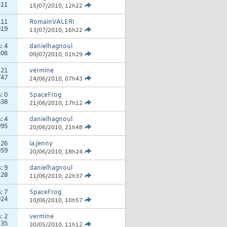
311
15/07/2010,
12h22
:
11
RomainVALERI
019
13/07/2010,
16h22
s:
4
danielhagnoul
306
09/07/2010,
01h29
:
21
vermine
747
24/06/2010,
07h43
s:
0
SpaceFrog
638
21/06/2010,
17h12
s:
4
danielhagnoul
095
20/06/2010,
21h48
:
26
ia.jenny
059
20/06/2010,
18h24
s:
9
danielhagnoul
228
11/06/2010,
22h37
s:
7
SpaceFrog
924
10/06/2010,
10h57
s:
2
vermine
235
30/05/2010,
11h12