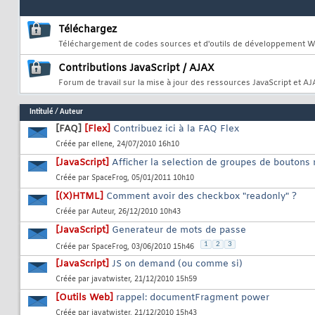
Téléchargez
Téléchargement de codes sources et d'outils de développement 
Contributions JavaScript / AJAX
Forum de travail sur la mise à jour des ressources JavaScript et A
Intitulé
/
Auteur
[FAQ]
[Flex]
Contribuez ici à la FAQ Flex
Créée par
ellene
, 24/07/2010 16h10
[JavaScript]
Afficher la selection de groupes de boutons 
Créée par
SpaceFrog
, 05/01/2011 10h10
[(X)HTML]
Comment avoir des checkbox "readonly" ?
Créée par
Auteur
, 26/12/2010 10h43
[JavaScript]
Generateur de mots de passe
1
2
3
Créée par
SpaceFrog
, 03/06/2010 15h46
[JavaScript]
JS on demand (ou comme si)
Créée par
javatwister
, 21/12/2010 15h59
[Outils Web]
rappel: documentFragment power
Créée par
javatwister
, 21/12/2010 15h43