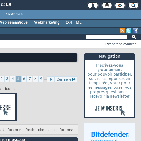
CLUB
Systèmes
Web sémantique
Webmarketing
(X)HTML
Recherche avancée
Navigation
Inscrivez-vous
gratuitement
pour pouvoir participer,
...
suivre les réponses en
2
3
4
5
6
7
8
9
Dernière
temps réel, voter pour
les messages, poser vos
ubriques.
propres questions et
recevoir la newsletter
s du forum
Recherche dans ce forum
nier message