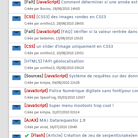
[Fait]
[JavaScript]
Comment déterminer si une année est 
Créée par
Bovino
, 19/08/2010 14h50
[CSS]
[CSS3] des images rondes en CSS3
Créée par
ornitho13
, 18/08/2010 18h55
[Fait]
[JavaScript]
[FAQ] Vérifier si la valeur rentrée dan
Créée par
bedomon
, 13/08/2010 15h25
[CSS]
un slider d'image uniquement en CSS3
Créée par
ornitho13
, 10/08/2010 22h51
[HTML5] l'API géolocalisation
Créée par
ornitho13
, 05/08/2010 03h24
[Sources]
[JavaScript]
Système de requêtes sur des don
Créée par
kimjoa
, 04/08/2010 21h28
[JavaScript]
Police Numérique digitale sans font(pour c
Créée par
SpaceFrog
, 05/03/2010 12h07
[JavaScript]
Super menu mootools trop cool !
Créée par
kimjoa
, 31/07/2010 01h14
[AJAX]
MAJ Datarequestor 1.9
Créée par
airod
, 16/07/2010 23h40
[Flash]
[Article] Création de Jeu de serpent(snake)e