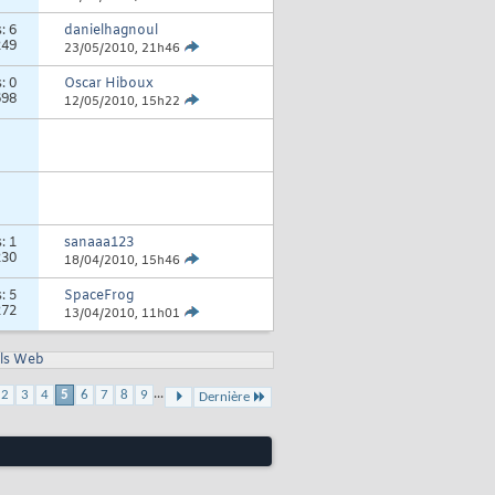
s:
6
danielhagnoul
249
23/05/2010,
21h46
s:
0
Oscar Hiboux
698
12/05/2010,
15h22
s:
1
sanaaa123
230
18/04/2010,
15h46
s:
5
SpaceFrog
272
13/04/2010,
11h01
ls Web
...
2
3
4
5
6
7
8
9
Dernière