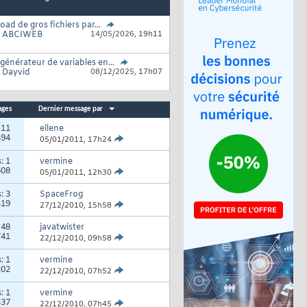
oad de gros fichiers par...
r
ABCIWEB
14/05/2026,
19h11
générateur de variables en...
r
Dayvid
08/12/2025,
17h07
ages
Dernier message par
:
11
ellene
494
05/01/2011,
17h24
s:
1
vermine
608
05/01/2011,
12h30
s:
3
SpaceFrog
419
27/12/2010,
15h58
:
48
javatwister
741
22/12/2010,
09h58
s:
1
vermine
302
22/12/2010,
07h52
s:
1
vermine
337
22/12/2010,
07h45