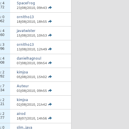
s:
4
SpaceFrog
272
23/08/2010,
09h43
s:
0
ornitho13
962
18/08/2010,
18h55
s:
4
javatwister
160
15/08/2010,
10h53
s:
3
ornitho13
996
13/08/2010,
12h49
s:
4
danielhagnoul
008
07/08/2010,
09h54
s:
2
kimjoa
992
05/08/2010,
15h02
s:
7
Auteur
834
03/08/2010,
09h55
s:
2
kimjoa
221
02/08/2010,
21h42
s:
2
airod
877
18/07/2010,
14h56
s:
0
slim_java