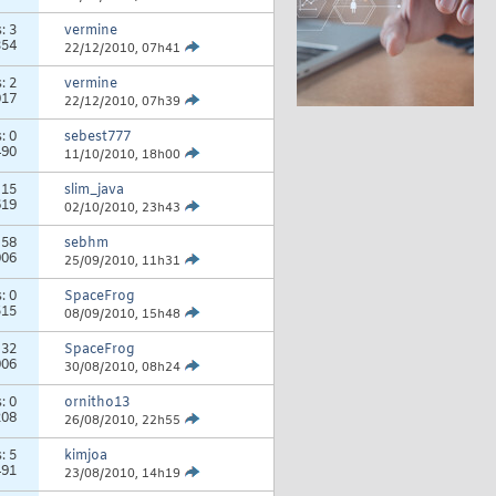
s:
3
vermine
354
22/12/2010,
07h41
s:
2
vermine
017
22/12/2010,
07h39
s:
0
sebest777
490
11/10/2010,
18h00
:
15
slim_java
619
02/10/2010,
23h43
:
58
sebhm
006
25/09/2010,
11h31
s:
0
SpaceFrog
515
08/09/2010,
15h48
:
32
SpaceFrog
006
30/08/2010,
08h24
s:
0
ornitho13
208
26/08/2010,
22h55
s:
5
kimjoa
491
23/08/2010,
14h19