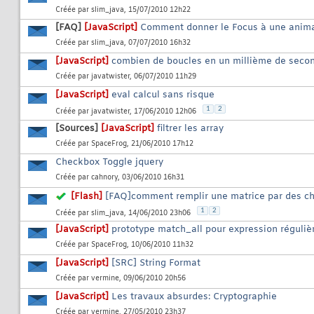
Créée par
slim_java
, 15/07/2010 12h22
[FAQ]
[JavaScript]
Comment donner le Focus à une anim
Créée par
slim_java
, 07/07/2010 16h32
[JavaScript]
combien de boucles en un millième de seco
Créée par
javatwister
, 06/07/2010 11h29
[JavaScript]
eval calcul sans risque
1
2
Créée par
javatwister
, 17/06/2010 12h06
[Sources]
[JavaScript]
filtrer les array
Créée par
SpaceFrog
, 21/06/2010 17h12
Checkbox Toggle jquery
Créée par
cahnory
, 03/06/2010 16h31
[Flash]
[FAQ]comment remplir une matrice par des chif
1
2
Créée par
slim_java
, 14/06/2010 23h06
[JavaScript]
prototype match_all pour expression régulièr
Créée par
SpaceFrog
, 10/06/2010 11h32
[JavaScript]
[SRC] String Format
Créée par
vermine
, 09/06/2010 20h56
[JavaScript]
Les travaux absurdes: Cryptographie
Créée par
vermine
, 27/05/2010 23h37