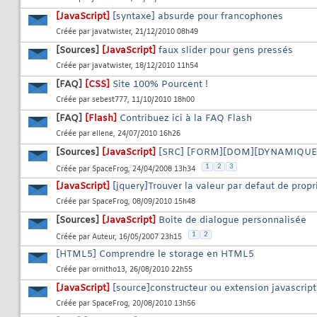
[JavaScript]
[syntaxe] absurde pour francophones
Créée par
javatwister
, 21/12/2010 08h49
[Sources]
[JavaScript]
faux slider pour gens pressés
Créée par
javatwister
, 18/12/2010 11h54
[FAQ]
[CSS]
Site 100% Pourcent !
Créée par
sebest777
, 11/10/2010 18h00
[FAQ]
[Flash]
Contribuez ici à la FAQ Flash
Créée par
ellene
, 24/07/2010 16h26
[Sources]
[JavaScript]
[SRC] [FORM][DOM][DYNAMIQUE]
1
2
3
Créée par
SpaceFrog
, 24/04/2008 13h34
[JavaScript]
[jquery]Trouver la valeur par defaut de propr
Créée par
SpaceFrog
, 08/09/2010 15h48
[Sources]
[JavaScript]
Boite de dialogue personnalisée
1
2
Créée par
Auteur
, 16/05/2007 23h15
[HTML5] Comprendre le storage en HTML5
Créée par
ornitho13
, 26/08/2010 22h55
[JavaScript]
[source]constructeur ou extension javascript
Créée par
SpaceFrog
, 20/08/2010 13h56