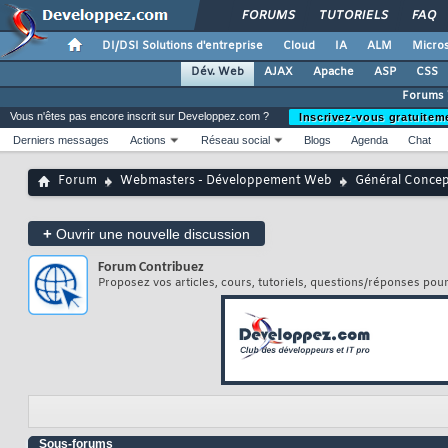
FORUMS
TUTORIELS
FAQ
DI/DSI Solutions d'entreprise
Cloud
IA
ALM
Micros
Dév. Web
AJAX
Apache
ASP
CSS
Forums
Vous n'êtes pas encore inscrit sur Developpez.com ?
Inscrivez-vous gratuitem
Derniers messages
Actions
Réseau social
Blogs
Agenda
Chat
Forum
Webmasters - Développement Web
Général Conce
+
Ouvrir une nouvelle discussion
Forum
Contribuez
Proposez vos articles, cours, tutoriels, questions/réponses pou
Sous-forums