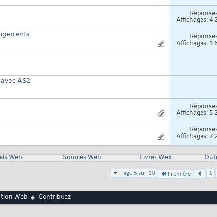
Réponse
Affichages: 4 
angements
Réponse
Affichages: 1 
r avec AS2
Réponse
Affichages: 5 
Réponse
Affichages: 7 
iels Web
Sources Web
Livres Web
Outi
Page 5 sur 10
1
Première
ption Web
Contribuez