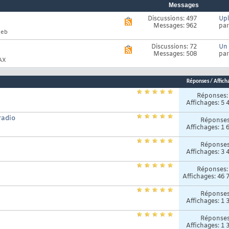
Messages
Discussions: 497
Upl
Voir
Messages: 962
pa
le
Web
flux
RSS
Discussions: 72
Un 
Voir
de
Messages: 508
pa
le
ce
JAX
flux
forum
RSS
de
Réponses
/
Affich
ce
forum
Réponses
Affichages: 5 
radio
Réponse
Affichages: 1 
Réponse
Affichages: 3 
Réponses
Affichages: 46 
Réponse
Affichages: 1 
Réponse
Affichages: 1 