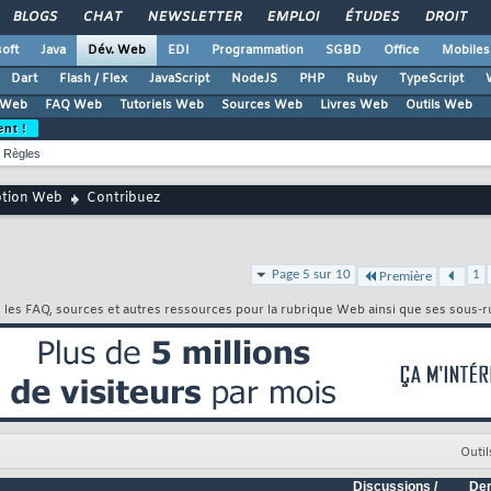
BLOGS
CHAT
NEWSLETTER
EMPLOI
ÉTUDES
DROIT
oft
Java
Dév. Web
EDI
Programmation
SGBD
Office
Mobiles
Dart
Flash / Flex
JavaScript
NodeJS
PHP
Ruby
TypeScript
 Web
FAQ Web
Tutoriels Web
Sources Web
Livres Web
Outils Web
ent !
Règles
ption Web
Contribuez
Page 5 sur 10
1
Première
r les FAQ, sources et autres ressources pour la rubrique Web ainsi que ses sous-r
Outil
Discussions /
Der