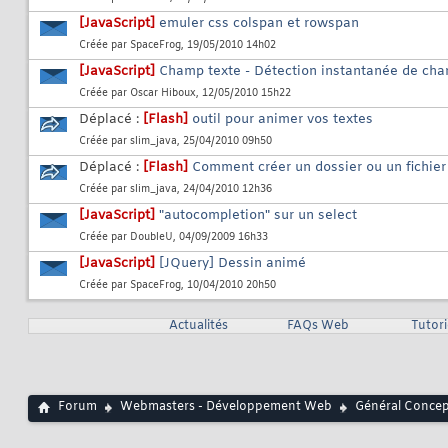
[JavaScript]
emuler css colspan et rowspan
Créée par
SpaceFrog
, 19/05/2010 14h02
[JavaScript]
Champ texte - Détection instantanée de ch
Créée par
Oscar Hiboux
, 12/05/2010 15h22
Déplacé :
[Flash]
outil pour animer vos textes
Créée par
slim_java
, 25/04/2010 09h50
Déplacé :
[Flash]
Comment créer un dossier ou un fichie
Créée par
slim_java
, 24/04/2010 12h36
[JavaScript]
"autocompletion" sur un select
Créée par
DoubleU
, 04/09/2009 16h33
[JavaScript]
[JQuery] Dessin animé
Créée par
SpaceFrog
, 10/04/2010 20h50
Actualités
FAQs Web
Tutor
Forum
Webmasters - Développement Web
Général Conce